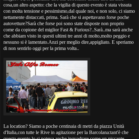
cosa,un altro aspetto: che la vigilia di questo evento è stata vissuta
con molta tensione e pessimismo,dal quale noi, e non solo, ci siamo
nettamente distaccati, prima. Sarà che si aspettavano forse poche
autovetture?Sarà che forse poi sono state disposte non proprio
come da copione del miglior Fast & Furious?..Sarà..ma sarà anche
che abbiam visto in questi ultimi tre anni di molto,molto peggio e
nessuno si è lamentato.Anzi per meglio dire,appigliato. E speriamo
di non sentirlo oggi per la prima volta..
La location? Siamo a poche centinaia di metri da piazza Unità
d'Italia,con tutte le Rive in agitazione per la Barcolana:tant'è che
questo evento lo si poteva anche inquadrare come un piccante