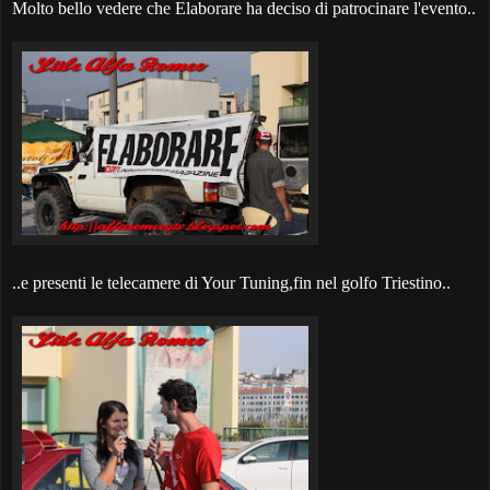
Molto bello vedere che Elaborare ha deciso di patrocinare l'evento..
..e presenti le telecamere di Your Tuning,fin nel golfo Triestino..