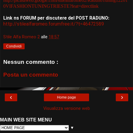
http://picasaweb.google.com/stilealfaromeo2/RadunoTuning12201
0VIFASHIONTUNINGTRIESTE?feat=directlink
Link ns FORUM per discutere del POST RADUNO:
http://stilealfaromeo.forumfree.it/?t=46472589
Stile Alfa Romeo 2
alle
18:57
Condividi
Nessun commento :
Posta un commento
‹
›
Home page
Visualizza versione web
MAIN WEB SITE MENU
▼