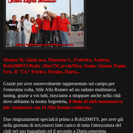
Matteo M, GianLuca, Maurizio S., Federico, Andrea,
Robi2000TS/Roby ,Max75Carvat/Max, Sonia, Gianni, Paolo,
Eric, Il "Cic"/Enrico, Nicolas, Dario...
Grazie per aver onorevolmente rappresentato sul campo,per
l'ennesima volta, Stile Alfa Romeo ad un raduno multimarca
tuning. grazie a voi tutti, riusciamo a strappare anche nella città
dove abbiamo la nostra Segreteria,
il titolo di club monomarca
piu' numeroso con 14 Alfa Romeo schierate..
Due ringraziamenti speciali:il primo a Robi2000TS, per aver già
nella giornata di ieri,essersi fatto carico di tutta l'attrezzatura del
club nel suo bagagliaio ed il secondo a Dario,ennesima