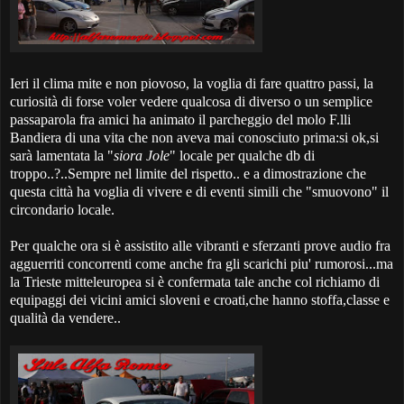
Ieri il clima mite e non piovoso, la voglia di fare quattro passi, la
curiosità di forse voler vedere qualcosa di diverso o un semplice
passaparola fra amici ha animato il parcheggio del molo F.lli
Bandiera di una vita che non aveva mai conosciuto prima:si ok,si
sarà lamentata la "
siora Jole
" locale per qualche db di
troppo..?..Sempre nel limite del rispetto.. e a dimostrazione che
questa città ha voglia di vivere e di eventi simili che "smuovono" il
circondario locale.
Per qualche ora si è assistito alle vibranti e sferzanti prove audio fra
agguerriti concorrenti come anche fra gli scarichi piu' rumorosi...ma
la Trieste mitteleuropea si è confermata tale anche col richiamo di
equipaggi dei vicini amici sloveni e croati,che hanno stoffa,classe e
qualità da vendere..