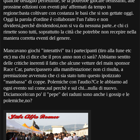
qualche dettaglio perfettibile, se la potrebbe giocare benissimo, alle
prossime edizioni con eventi piu' affermati da tempo in
regione:basta coltivare con costanza le basi che si son gettate oggi.
Oggi la parola d'ordine è collaborare l'un l'altro e non
dividersi,perchè dividendosi,non si va da nessuna parte..e chi ci
rimette sono tutti, soprattutto la città che potrebbe non recepire nella
maniera corretta eventi del genere.
Mancavano giochi "interattivi" tra i partecipanti (tiro alla fune etc
etc) ma chi ci dice che il prox anno non ci sarà? Abbiamo sentito
delle critiche inerenti il fatto che alcune vetture del main sponsor
Race Car, partecipassero alla manifestazione: non ci risulta, a
premiazione avvenuta che ci sia stato tutto questo ipotizzato
"manbassa" di coppe. Polemiche con l'audio?Ce le abbiamo ad
ogni evento sul come,sul perchè e sul chi...nulla di nuovo.
Diciamocelo:un po' il "pepe" dei raduni sono anche i gossip e le
polemiche,no?