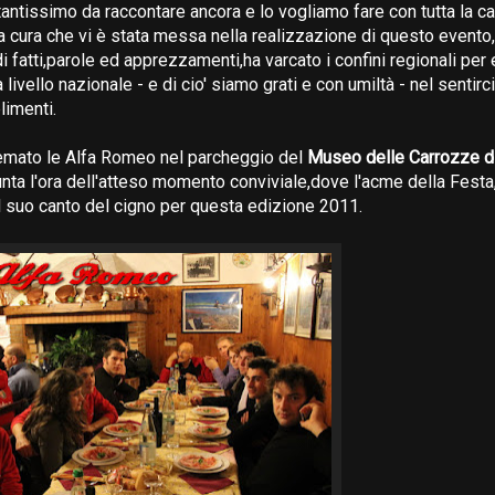
 tantissimo da raccontare ancora e lo vogliamo fare con tutta la c
la cura che vi è stata messa nella realizzazione di questo evento,
 fatti,parole ed apprezzamenti,ha varcato i confini regionali per 
livello nazionale - e di cio' siamo grati e con umiltà - nel sentirci
limenti.
emato le Alfa Romeo nel parcheggio del
Museo delle Carrozze di
unta l'ora dell'atteso momento conviviale,dove l'acme della Fest
il suo canto del cigno per questa edizione 2011.