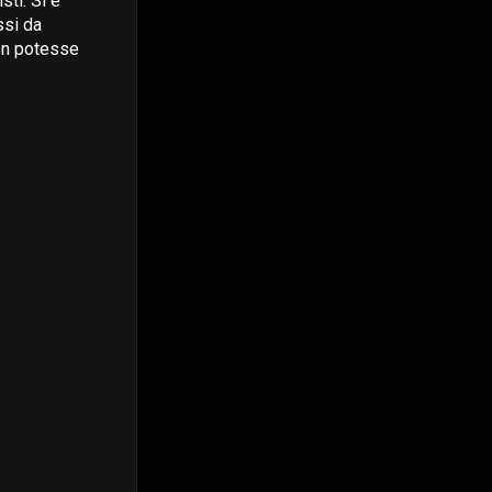
sti. Si è
ssi da
non potesse