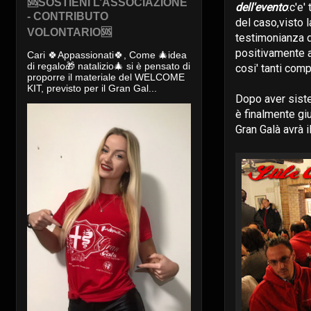
🆘SOSTIENI L’ASSOCIAZIONE
dell'evento
:c'e'
- CONTRIBUTO
del caso,visto 
VOLONTARIO🆘
testimonianza di
positivamente a 
Cari 🍀Appassionati🍀, Come 🎄idea
di regalo🎁 natalizio🎄 si è pensato di
cosi' tanti comp
proporre il materiale del WELCOME
KIT, previsto per il Gran Gal...
Dopo aver sist
è finalmente gi
Gran Galà avrà 