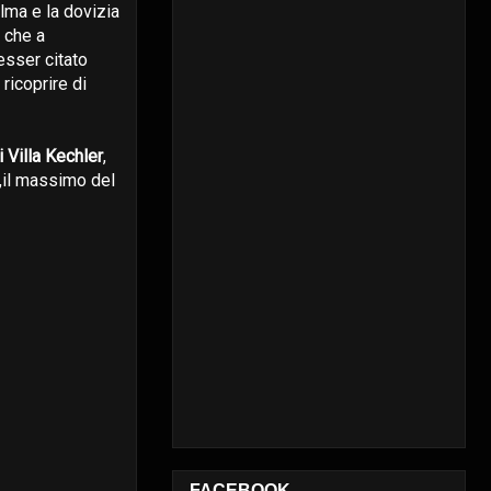
alma e la dovizia
 che a
esser citato
 ricoprire di
 Villa Kechler
,
a,il massimo del
FACEBOOK