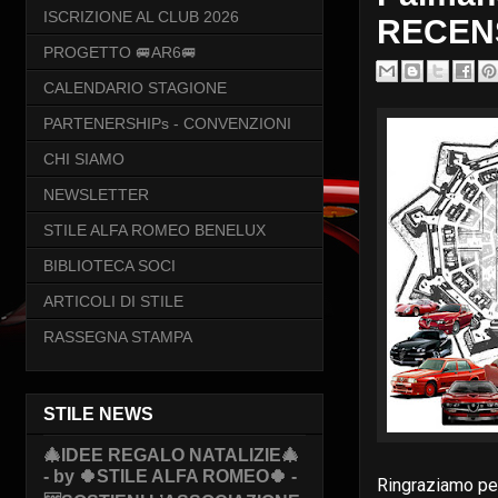
ISCRIZIONE AL CLUB 2026
RECENS
PROGETTO 🚐AR6🚐
CALENDARIO STAGIONE
PARTENERSHIPs - CONVENZIONI
CHI SIAMO
NEWSLETTER
STILE ALFA ROMEO BENELUX
BIBLIOTECA SOCI
ARTICOLI DI STILE
RASSEGNA STAMPA
STILE NEWS
🎄IDEE REGALO NATALIZIE🎄
- by 🍀STILE ALFA ROMEO🍀 -
Ringraziamo per