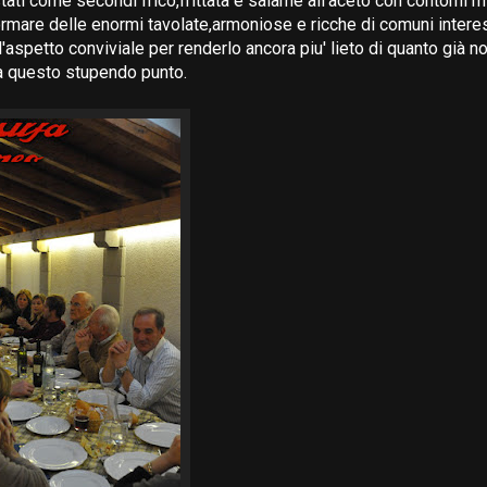
tati come secondi frico,frittata e salame all'aceto con contorni mi
rmare delle enormi tavolate,armoniose e ricche di comuni intere
l'aspetto conviviale per renderlo ancora piu' lieto di quanto già 
 a questo stupendo punto.