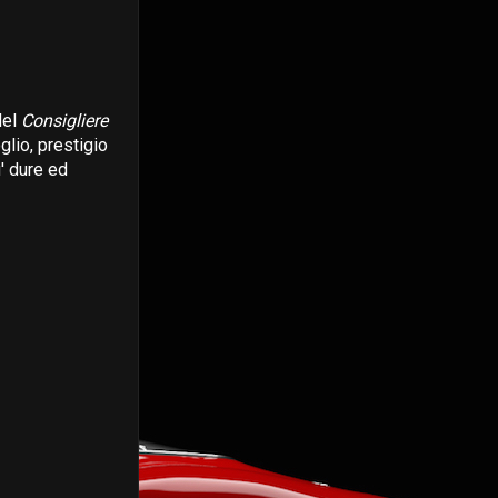
del
Consigliere
glio, prestigio
u' dure ed