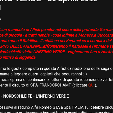
E
2..un manipolo di Alfisti penetra nel cuore della profonda Germa
e di pioggia - a tratti nebbia -,code infinite a Monaco,a Stoccard
nteranno il Raidillon..il rettilineo del Kemmel ed il complex de
FERNO DELLE ARDENNE..affronteranno il Karussell e l'immane sal
 Nordschkeife detto l'INFERNO VERDE...vagheranno fino a Hocke
o intriso di leggenda.
rne le gesta compiute in questa Alfistica riedizione della saga 
nuate a leggere questi capitoli che seguiranno! :-)
essa,prima di continuara la lettura di questa recensione,aver lett
rente il circuito di SPA-FRANCORCHAMP (cliccate
QUI
).
- NORDSCHLEIFE - L'INFERNO VERDE
cessiva al raduno Alfa Romeo GTA a Spa ITALIA,sul celebre circuit
onte ed era praticamente imperdibile in quanto distava circa due o