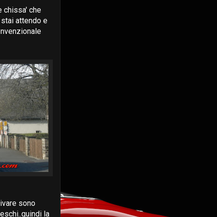
e chissa' che
 stai attendo e
convenzionale
rivare sono
eschi..quindi la