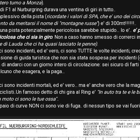
ntero turno a Monza
).
i F1 al Nurburgring durava una ventina di giri in tutto..
mplessivo della pista (
ricordate i valori di SPA, che e' uno dei circu
nto da meritarsi il nome di "montagne russe"
) e' di 300mt!!!!!!..
una pista potenzialmente pericolosa sarebbe stupido... lo e'..
e' 
ricolosa che ci sia in giro
. Non a caso hanno smesso di correrci in
e di Lauda che ci ha quasi lasciato le penne)
.
 sono incidenti, ed e' vero, ci sono TUTTE le volte incidenti, cre
ione di guida turistica che non sia stata sospesa per incidenti (
 di andarci con un giorno intero di circolazione: sei sicuro di farti 
lcuno che esagera, e la paga...
i sono incidenti mortali, ed e' vero... ma e' anche vero che la ma
clisti..Un famoso detto di chi gira al Ring e'
"In auto tra te e le ba
in moto ci sono le tue ossa"
..
paio di curve NON ci sono vie di fuga.. di nessun tipo se vai fuori,