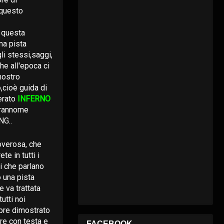
 questo
e questa
ma pista
li stessi,saggi,
he all'epoca ci
 nostro
o,cioè guida di
erato
INFERNO
oprannome
NG..
verosa, che
te in tutti i
i che parlano
 una pista
e va trattata
tutti noi
re dimostrato
are con testa e
FACEBOOK