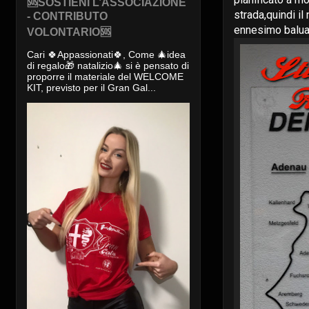
🆘SOSTIENI L’ASSOCIAZIONE
strada,quindi i
- CONTRIBUTO
ennesimo baluar
VOLONTARIO🆘
Cari 🍀Appassionati🍀, Come 🎄idea
di regalo🎁 natalizio🎄 si è pensato di
proporre il materiale del WELCOME
KIT, previsto per il Gran Gal...