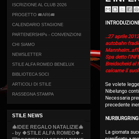
ISCRIZIONE AL CLUB 2026
PROGETTO 🚐AR6🚐
INTRODUZION
CALENDARIO STAGIONE
PARTENERSHIPs - CONVENZIONI
..27 aprile 201
autobahn fradic
CHI SIAMO
Mannheim..affro
NEWSLETTER
Spa detto l'IN
Breidscheid al
STILE ALFA ROMEO BENELUX
calcarne il suol
BIBLIOTECA SOCI
Se volete legge
ARTICOLI DI STILE
Nibelungo conti
RASSEGNA STAMPA
Necessaria prem
precedente ine
STILE NEWS
NURBURGRING 
🎄IDEE REGALO NATALIZIE🎄
La giornata suc
- by 🍀STILE ALFA ROMEO🍀 -
pianificato a m