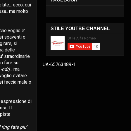
late... ecco, qui
osa.. ma molto
STILE YOUTBE CHANNEL
che voglio e'
si spaventi o
girare, si
a delle
' straordinarie
o fare su
UA-65763489-1
-ndr]
... ma
 voglio evitare
si faccia male o
a espressione di
si.. Il
 pista
 ring fate piu'