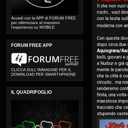
Il che non vuol 
rischi... vuol d
con la testa sul
Accedi con la APP di FORUM FREE
per ottimizzare al massimo
moderna con am
l'esperienza su MOBILE
Con questa do
dopo circa due 
FORUM FREE APP
Aquisgrana/Aa
belli, giovani e
a Nurbur e già 
mente le parole
CLICCA SULL'IMMAGINE PER IL
DOWNLOAD PER SMARTHPHONE
che la città è c
circuito... ma n
renderemo cont
IL QUADRIFOGLIO
finita, una volt
maestosa impo
tracciato che cir
stupendo castell