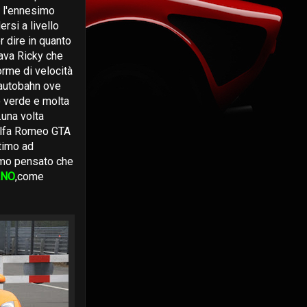
o l'ennesimo
si a livello
er dire in quanto
dava Ricky che
orme di velocità
 autobahn ove
 verde e molta
..una volta
Alfa Romeo GTA
timo ad
mmo pensato che
RNO
,come