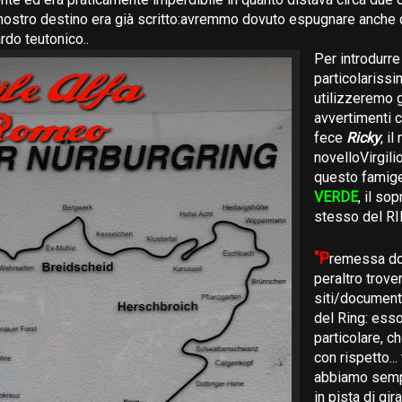
l nostro destino era già scritto:avremmo dovuto espugnare anche
do teutonico..
Per introdurr
particolarissi
utilizzeremo g
avvertimenti c
fece
Ricky
, il
novelloVirgili
questo famig
VERDE
, il s
stesso del RI
"P
remessa do
peraltro trovere
siti/document
del Ring: esso
particolare, ch
con rispetto... 
abbiamo semp
in pista di gir