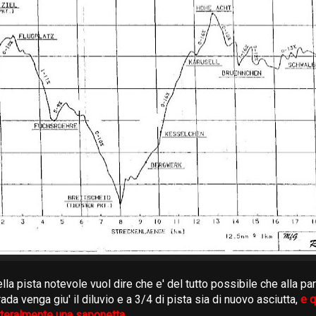
la pista notevole vuol dire che e' del tutto possibile che alla part
rada venga giu' il diluvio e a 3/4 di pista sia di nuovo asciutta,
e q
etteralmente una saponetta.