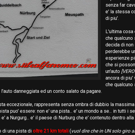
senza far cavo
e' la stessa c
di piu'.
L'ultima cosa 
che qualcuno 
decida di non 
perderebbe un
esperienze piu
che si posson
un'auto
[VERO 
ancora di piu'
che qualcuno 
n l'auto danneggiata ed un conto salato da pagare.
pista eccezionale, rappresenta senza ombra di dubbio la massim
sta puo' essere: non e' una pista... e' un mondo a se... in tutti i sen
e' a Nurgurg... e' il paese di Nurburg che e' contenuto dentro alla
 di una pista di
oltre 21 km totali
(
vuol dire che in UN solo giro al