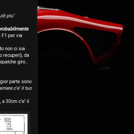
iti piu'
probabilmente
 F1 per via
do non ci sia
o recuperi), da
qualche giro...
ggior parte sono
rriere c'e' il tuo
 a 30cm c'e' il