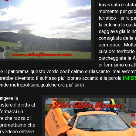
traversata è stat
momento per goder
turistico - si fa p
la colonna la gui
saggiava già le n
consigliata delle
permesso. Molto
cura del territorio
parcheggiate le 
ci fermiamo un at
e il panorama..questo verde cosi' calmo e rilassante...mai avre
arebbe diventato il suffisso piu' idoneo accanto alla parola
INFE
nde metropolitane,qualche ora piu' tardi..
ungere la
stare il diritto al
 fermarsi un
re che razza di
.premettiamo che
i vedono entrare