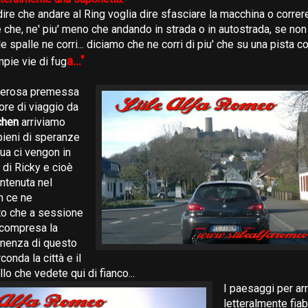
dire che andare al Ring voglia dire sfasciare la macchina o correr
ire che, ne' piu' meno che andando in strada o in autostrada, se non
le spalle ne corri... diciamo che ne corri di piu' che su una pista 
a..."
pie vie di fug
verosa premessa
ore di viaggio da
chen
arriviamo
 pieni di speranze
qua ci vengon in
 di Ricky e cioè
ontenuta nel
on ce ne
o che a sessione
a compresa la
nenza di questo
conda la città e il
o che vedete qui di fianco...
I paesaggi per ar
letteralmente fiab