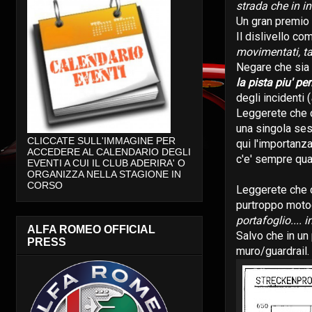
strada che in i
Un gran premio d
Il dislivello co
movimentati, ta
Negare che sia 
la pista piu' pe
degli incidenti (
Leggerete che ci
una singola sess
CLICCATE SULL'IMMAGINE PER
qui l'importanza
ACCEDERE AL CALENDARIO DEGLI
c'e' sempre qua
EVENTI A CUI IL CLUB ADERIRA' O
ORGANIZZA NELLA STAGIONE IN
CORSO
Leggerete che c
purtroppo motoci
portafoglio.... 
ALFA ROMEO OFFICIAL
Salvo che in un 
PRESS
muro/guardrail.