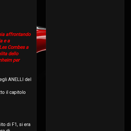
nia affrontando
a e a
l Les Combes a
ita dello
nheim per
degli ANELLI del
o il capitolo
o di F1, si era
re di