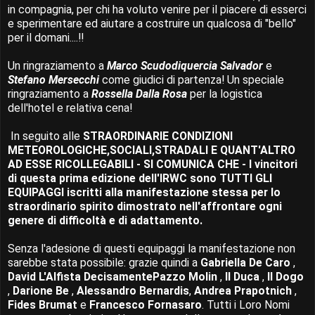
in compagnia, per chi ha voluto venire per il piacere di esserci
e sperimentare ed aiutare a costruire un qualcosa di "bello"
per il domani....!!
Un ringraziamento a
Marco Scudodiquercia Salvador
e
Stefano Mersecchi
come giudici di partenza! Un speciale
ringraziamento a
Rossella Dalla Rosa
per la logistica
dell'hotel e relativa cena!
In seguito alle
STRAORDINARIE CONDIZIONI
METEOROLOGICHE,SOCIALI,STRADALI E QUANT'ALTRO
AD ESSE RICOLLEGABILI - SI COMUNICA CHE - I vincitori
di questa prima edizione dell'IRWC sono TUTTI GLI
EQUIPAGGI iscritti alla manifestazione stessa per lo
straordinario spirito dimostrato nell'affrontare ogni
genere di difficoltà e di adattamento.
Senza l'adesione di questi equipaggi la manifestazione non
sarebbe stata possibile: grazie quindi a
Gabriella De Caro
,
David L'Alfista DecisamentePazzo Molin
,
Il Duca
,
Il Dogo
,
Darione Be
,
Alessandro Bernardis
,
Andrea Prapotnich
,
Fides Brumat
e
Francesco Fornasaro
. Tutti i Loro Nomi