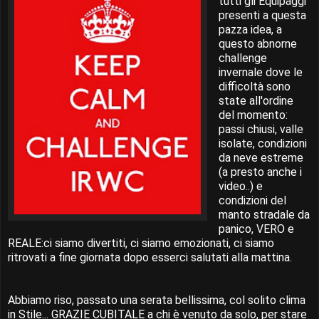
tutti gli Equipaggi
presenti a questa
pazza idea, a
questo abnorne
challenge
invernale dove le
difficoltà sono
state all'ordine
del momento:
passi chiusi, valle
isolate, condizioni
da neve estreme
(a presto anche i
video..) e
condizioni del
manto stradale da
panico, VERO e
REALE:ci siamo divertiti, ci siamo emozionati, ci siamo
ritrovati a fine giornata dopo esserci salutati alla mattina.
Abbiamo riso, passato una serata bellissima, col solito clima
in Stile... GRAZIE CUBITALE a chi è venuto da solo, per stare