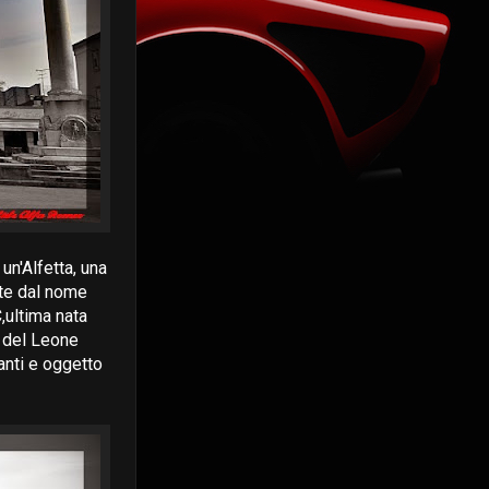
un'Alfetta, una
ate dal nome
,ultima nata
a del Leone
anti e oggetto