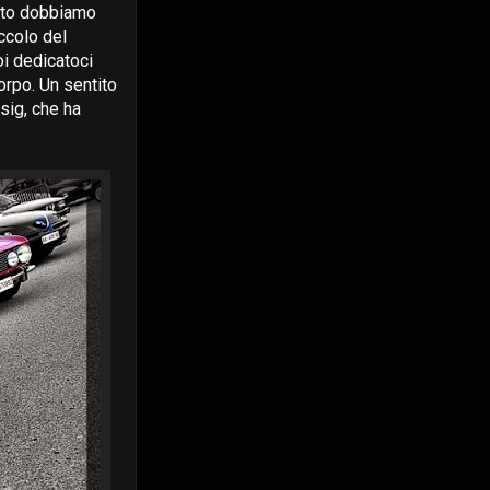
osito dobbiamo
ccolo del
oi dedicatoci
orpo. Un sentito
sig, che ha