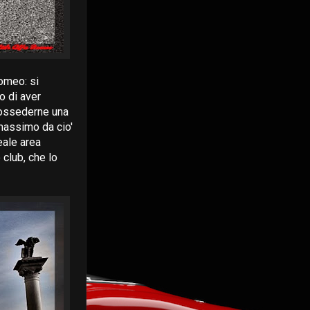
omeo: si
o di aver
possederne una
 massimo da cio'
eale area
 club, che lo