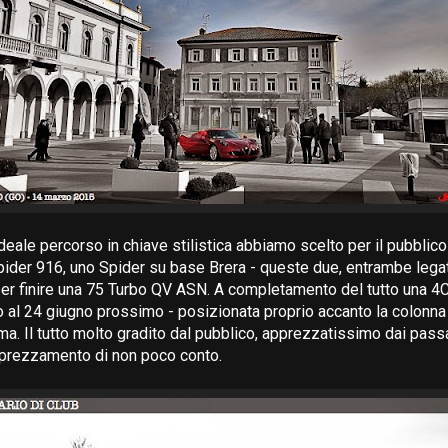
ideale percorso in chiave stilistica abbiamo scelto per il pubblico 
Spider 916, uno Spider su base Brera - queste due, entrambe leg
 per finire una 75 Turbo QV ASN. A completamento del tutto una 4C
no al 24 giugno prossimo - posizionata proprio accanto la colonn
ma. Il tutto molto gradito dal pubblico, apprezzatissimo dai pass
pprezzamento di non poco conto.