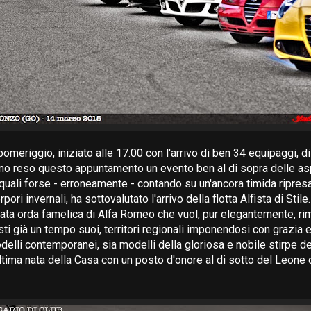
meriggio, iniziato alle 17.00 con l'arrivo di ben 34 equipaggi, d
o reso questo appuntamento un evento ben al di sopra delle asp
 quali forse - erroneamente - contando su un'ancora timida ripres
ori invernali, ha sottovalutato l'arrivo della flotta Alfista di Stile
ata orda famelica di Alfa Romeo che vuol, pur elegantemente, ri
ti già un tempo suoi, territori regionali imponendosi con grazia 
odelli contemporanei, sia modelli della gloriosa e nobile stirpe d
ltima nata della Casa con un posto d'onore al di sotto del Leone 