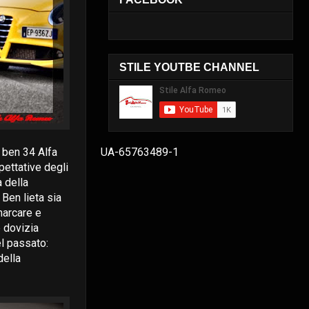
STILE YOUTBE CHANNEL
UA-65763489-1
i ben 34 Alfa
ettative degli
a della
. Ben lieta sia
marcare e
e dovizia
el passato:
della