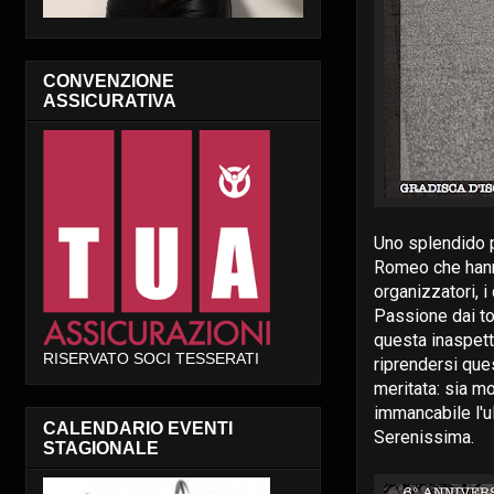
CONVENZIONE
ASSICURATIVA
Uno splendido po
Romeo che hann
organizzatori, i
Passione dai torp
questa inaspett
RISERVATO SOCI TESSERATI
riprendersi ques
meritata: sia m
immancabile l'u
CALENDARIO EVENTI
Serenissima.
STAGIONALE