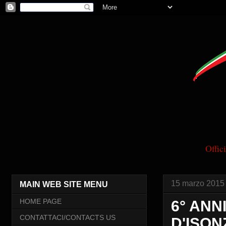
Offi
15 marzo 2015
MAIN WEB SITE MENU
HOME PAGE
6° ANN
CONTATTACI/CONTACTS US
D'ISONZ