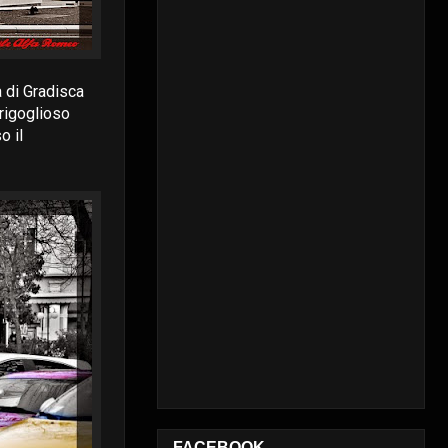
a di Gradisca
 rigoglioso
o il
FACEBOOK