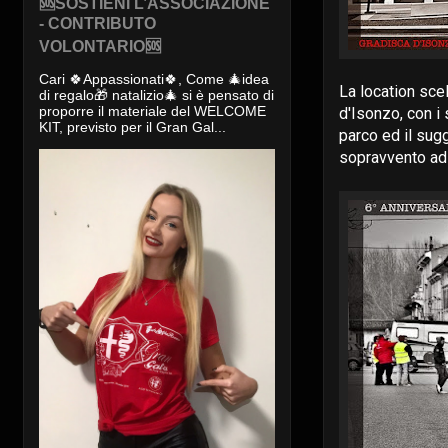
🆘SOSTIENI L’ASSOCIAZIONE
- CONTRIBUTO
VOLONTARIO🆘
Cari 🍀Appassionati🍀, Come 🎄idea
La location scel
di regalo🎁 natalizio🎄 si è pensato di
proporre il materiale del WELCOME
d'Isonzo, con i s
KIT, previsto per il Gran Gal...
parco ed il sug
sopravvento ad