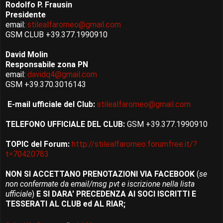
Rodolfo P. Frausin
Presidente
email:
stilealfaromeo@gmail.com
GSM CLUB +39.377.1990910
David Molin
Responsabile zona PN
email:
davidq4@gmail.com
GSM +39.370.3016143
E-mail ufficiale del Club:
stilealfaromeo@gmail.com
TELEFONO UFFICIALE DEL CLUB:
GSM +39.377.1990910
TOPIC del Forum:
http://stilealfaromeo.forumfree.it/?
t=70420783
NON SI ACCETTANO PRENOTAZIONI VIA FACEBOOK
(
se
non confermate da email/msg pvt e iscrizione nella lista
ufficiale
)
E SI DARA' PRECEDENZA AI SOCI ISCRITTI E
TESSERATI AL CLUB ed AL RIAR;