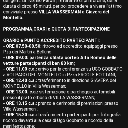
del gent. Dr. Marino Parolin, referente di prim'ordine, della
durata di circa 45 minuti, per poi procedere a vivere l'attimo
conviviale presso
VILLA WASSERMAN a Giavera del
Montello.
PROGRAMMA,ORARI e QUOTA DI PARTECIPAZIONE
ORARIO e PUNTO ACCREDITO PARTECIPANTI:
- ORE 07.50-08.50:
ritrovo ed accredito equipaggi presso
P.za dei Martiri a Belluno
- ORE 09.00: partenza sfilata corteo Alfa Romeo delle
vetture partecipanti di ben 80 km;
- ORE 11.00 c.a.:
arrivo per la conferenza su UGO GOBBATO
a VOLPAGO DEL MONTELLO in P.zza ERCOLE BOTTANI;
- ORE 12.40 c.a.:
trasferimento in direzione GIAVERA del
MONTELLO in Villa Wasserman;
- ORE 13.00. c.a.:
sistemazione e parcheggio automobili
presso il prato erboso di VILLA WASSERMAN;
- ORE 13.15 c.a.:
pranzo e cerimonia di premiazioni presso
Villa Wasserman ;
- ORE 15.30 c.a.:
trasferimento partecipanti per fotografia
ricordo davanti alla casa di Ugo Gobbato a ricordo della
manifestazione;