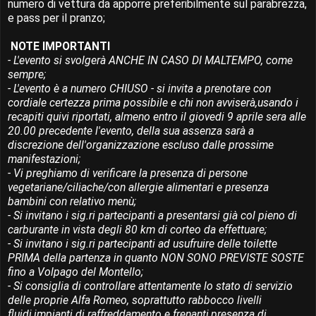
numero di vettura da apporre preferibilmente sul parabrezza,
e pass per il pranzo;
NOTE IMPORTANTI
- L'evento si svolgerà ANCHE IN CASO DI MALTEMPO, come
sempre;
- L'evento è a numero CHIUSO - si invita a prenotare con
cordiale certezza prima possibile e chi non avviserà,usando i
recapiti quivi riportati, almeno entro il giovedi 9 aprile sera alle
20.00 precedente l'evento, della sua assenza sarà a
discrezione dell'organizzazione escluso dalle prossime
manifestazioni;
- Vi preghiamo di verificare la presenza di persone
vegetariane/ciliache/con allergie alimentari e presenza
bambini con relativo menù;
- Si invitano i sig.ri partecipanti a presentarsi già col pieno di
carburante in vista degli 80 km di corteo da effettuare;
- Si invitano i sig.ri partecipanti ad usufruire delle toilette
PRIMA della partenza in quanto NON SONO PREVISTE SOSTE
fino a Volpago del Montello;
- Si consiglia di controllare attentamente lo stato di servizio
delle proprie Alfa Romeo, soprattutto rabbocco livelli
fluidi,impianti di raffreddamento e frenanti,presenza di