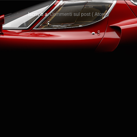
Iscriviti a:
Commenti sul post ( Atom )