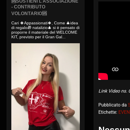
🆘SOSTIENI L’ASSOCIAZIONE
- CONTRIBUTO
VOLONTARIO🆘
Cari 🍀Appassionati🍀, Come 🎄idea
di regalo🎁 natalizio🎄 si è pensato di
proporre il materiale del WELCOME
KIT, previsto per il Gran Gal...
Link Video ns
Pubblicato da
Etichette:
EVEN
Nessun