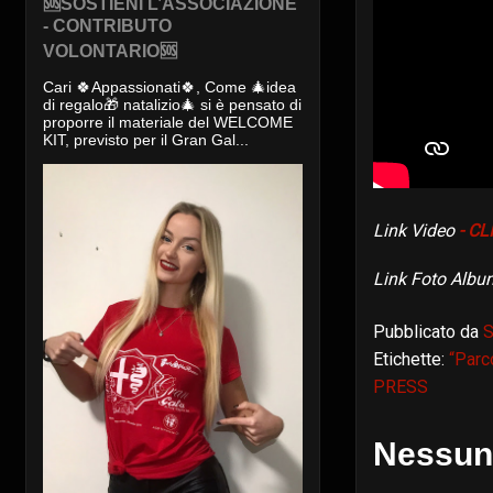
🆘SOSTIENI L’ASSOCIAZIONE
- CONTRIBUTO
VOLONTARIO🆘
Cari 🍀Appassionati🍀, Come 🎄idea
di regalo🎁 natalizio🎄 si è pensato di
proporre il materiale del WELCOME
KIT, previsto per il Gran Gal...
Link Video
- CL
Link Foto Albu
Pubblicato da
S
Etichette:
“Parc
PRESS
Nessun