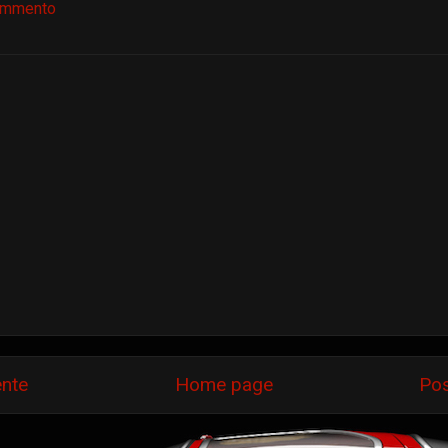
ommento
ente
Home page
Pos