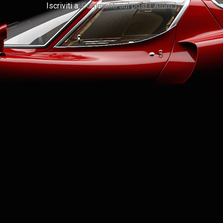
Iscriviti a:
Commenti sul post ( Atom )