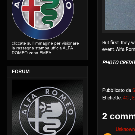
But first, they
cliccate sull'immagine per visionare
la rassegna stampa ufficia ALFA
event. Alfa Rome
ROMEO zona EMEA
PHOTO CREDITs 
FORUM
Pubblicato da
S
Etichette:
4C
,
E
2 comme
Unknow