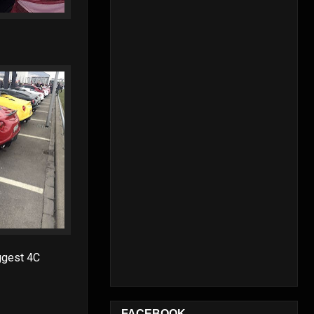
iggest 4C
FACEBOOK