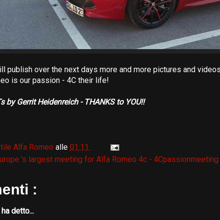
 will publish over the next days more and more pictures and video
o is our passion - 4C their life!
by Gerrit Heidenreich - THANKS to YOU!!
tile Alfa Romeo
alle
01:11
urope 's largest meeting for Alfa Romeo 4c - 4Cpassionmeeting 
nti :
n
ha detto...