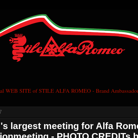
cial WEB SITE of STILE ALFA ROMEO - Brand Ambassador
7
's largest meeting for Alfa Rom
ionmeeting - PHOTO CREDITs by