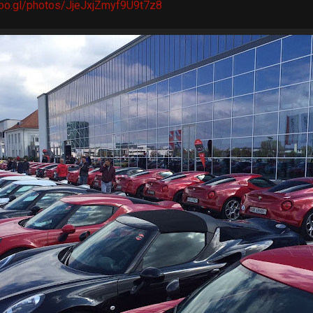
goo.gl/photos/JjeJxjZmyf9U9t7z8