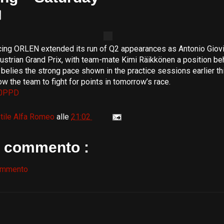
ing ORLEN extended its run of Q2 appearances as Antonio Giovi
Austrian Grand Prix, with team-mate Kimi Räikkönen a position beh
at belies the strong pace shown in the practice sessions earlier t
low the team to fight for points in tomorrow’s race.
S30PPD
tile Alfa Romeo
alle
21:02
 commento :
ommento