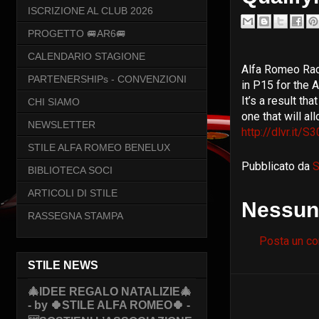
ISCRIZIONE AL CLUB 2026
PROGETTO 🚐AR6🚐
CALENDARIO STAGIONE
Alfa Romeo Rac
PARTENERSHIPs - CONVENZIONI
in P15 for the 
It’s a result th
CHI SIAMO
one that will al
NEWSLETTER
http://dlvr.it/
STILE ALFA ROMEO BENELUX
Pubblicato da
S
BIBLIOTECA SOCI
ARTICOLI DI STILE
Nessun
RASSEGNA STAMPA
Posta un c
STILE NEWS
🎄IDEE REGALO NATALIZIE🎄
- by 🍀STILE ALFA ROMEO🍀 -