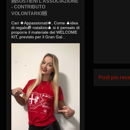
🆘SOSTIENI L’ASSOCIAZIONE
- CONTRIBUTO
VOLONTARIO🆘
Cari 🍀Appassionati🍀, Come 🎄idea
di regalo🎁 natalizio🎄 si è pensato di
proporre il materiale del WELCOME
KIT, previsto per il Gran Gal...
Post più rec