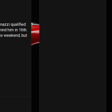
nazzi qualified
ind him in 16th.
his weekend, but