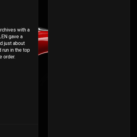
archives with a
RLEN gave a
d just about
 run in the top
e order.