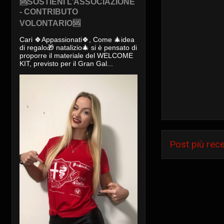
🆘SOSTIENI L’ASSOCIAZIONE
- CONTRIBUTO
VOLONTARIO🆘
Cari 🍀Appassionati🍀, Come 🎄idea
di regalo🎁 natalizio🎄 si è pensato di
proporre il materiale del WELCOME
KIT, previsto per il Gran Gal...
Post più rec