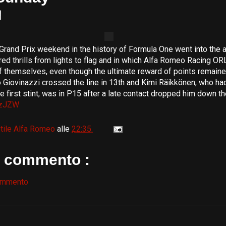
t Grand Prix weekend in the history of Formula One went into the 
ered thrills from lights to flag and in which Alfa Romeo Racing O
 themselves, even though the ultimate reward of points remaine
o Giovinazzi crossed the line in 13th and Kimi Räikkönen, who had
e first stint, was in P15 after a late contact dropped him down th
S3zJZW
tile Alfa Romeo
alle
22:35
 commento :
ommento