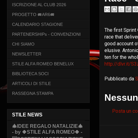
ISCRIZIONE AL CLUB 2026
PROGETTO 🚐AR6🚐
CALENDARIO STAGIONE
The first Sprin
PARTENERSHIPs - CONVENZIONI
race that deliv
good account of
CHI SIAMO
elusive. Antoni
NEWSLETTER
ten for the whol
http://dlvr.it/
STILE ALFA ROMEO BENELUX
BIBLIOTECA SOCI
Pubblicato da
S
ARTICOLI DI STILE
RASSEGNA STAMPA
Nessun
Posta un c
STILE NEWS
🎄IDEE REGALO NATALIZIE🎄
- by 🍀STILE ALFA ROMEO🍀 -