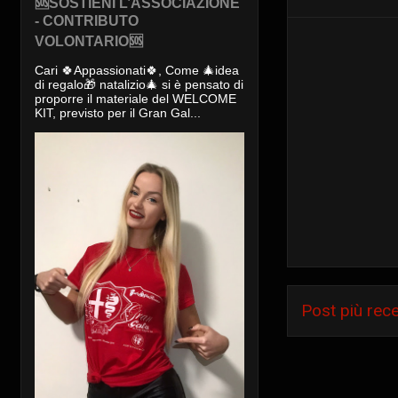
🆘SOSTIENI L’ASSOCIAZIONE
- CONTRIBUTO
VOLONTARIO🆘
Cari 🍀Appassionati🍀, Come 🎄idea
di regalo🎁 natalizio🎄 si è pensato di
proporre il materiale del WELCOME
KIT, previsto per il Gran Gal...
Post più rec