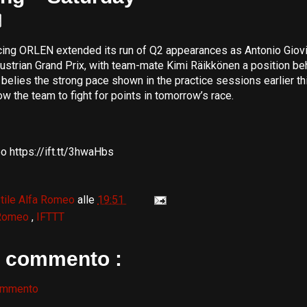
ing ORLEN extended its run of Q2 appearances as Antonio Giovi
Austrian Grand Prix, with team-mate Kimi Räikkönen a position beh
at belies the strong pace shown in the practice sessions earlier t
low the team to fight for points in tomorrow’s race.
 https://ift.tt/3hwaHbs
tile Alfa Romeo
alle
19:51
 Romeo
,
IFTTT
 commento :
ommento