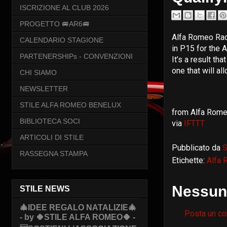
ISCRIZIONE AL CLUB 2026
PROGETTO 🚐AR6🚐
Alfa Romeo Rac
CALENDARIO STAGIONE
in P15 for the 
PARTENERSHIPs - CONVENZIONI
It’s a result th
one that will al
CHI SIAMO
NEWSLETTER
STILE ALFA ROMEO BENELUX
from Alfa Romeo
BIBLIOTECA SOCI
via
IFTTT
ARTICOLI DI STILE
Pubblicato da
S
RASSEGNA STAMPA
Etichette:
Alfa
Nessun
STILE NEWS
🎄IDEE REGALO NATALIZIE🎄
Posta un c
- by 🍀STILE ALFA ROMEO🍀 -