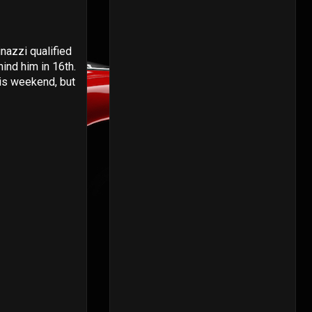
nazzi qualified
ind him in 16th.
his weekend, but