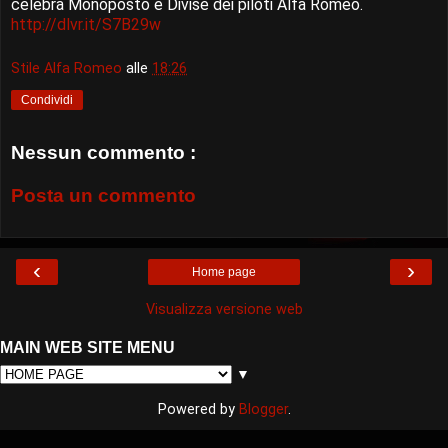
celebra Monoposto e Divise dei piloti Alfa Romeo.
http://dlvr.it/S7B29w
Stile Alfa Romeo
alle
18:26
Condividi
Nessun commento :
Posta un commento
‹
›
Home page
Visualizza versione web
MAIN WEB SITE MENU
▼
Powered by
Blogger
.