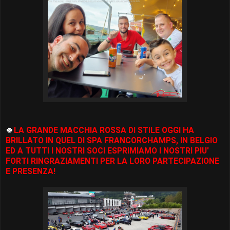
🍀
LA GRANDE MACCHIA ROSSA DI STILE OGGI HA
BRILLATO IN QUEL DI SPA FRANCORCHAMPS, IN BELGIO
ED A TUTTI I NOSTRI SOCI ESPRIMIAMO I NOSTRI PIU'
FORTI RINGRAZIAMENTI PER LA LORO PARTECIPAZIONE
E PRESENZA!