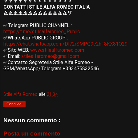
🔻🔻🔻🔻🔻🔻🔻🔻🔻🔻🔻🔻🔻🔻
CONTATTI STILE ALFA ROMEO ITALIA
🔺🔺🔺🔺🔺🔺🔺🔺🔺🔺🔺🔺🔺🔻
✅Telegram PUBLIC CHANNEL :
https://t.me/stilealfaromeo_Public
✅WhatsApp PUBLIC GROUP :
https://chat.whatsapp.com/Dl72rSMPQ9c2hF8KX81O29
✅Sito WEB:
www.stilealfaromeo.com
✅Email:
stilealfaromeo@gmail.com
✅Contatto Segreteria Stile Alfa Romeo -
GSM/WhatsApp/Telegram +393475832546
Stile Alfa Romeo
alle
21:34
Condividi
Nessun commento :
Posta un commento