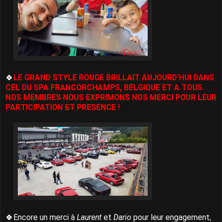
🍀
LE GRAND STYLE ROUGE BRILLAIT AUJOURD'HUI DANS
CEL DU SPA FRANCORCHAMPS, BELGIQUE ET A TOUS
NOS MEMBRES NOUS EXPRIMONS NOS MERCI POUR LEUR
PARTICIPATION ET PRESENCE !
🍀Encore un merci à
Laurent
et
Dario
pour leur engagement,