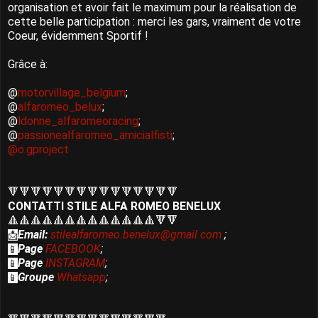
organisation et avoir fait le maximum pour la réalisation de
cette belle participation : merci les gars, vraiment de votre
Coeur, évidemment Sportif !
Grâce à:
@
motorvillage_belgium
;
@
alfaromeo_belux
;
@
ldonne_alfaromeoracing
;
@
passionealfaromeo_amicialfisti
;
@o.gproject
🔻🔻🔻🔻🔻🔻🔻🔻🔻🔻🔻🔻🔻🔻🔻
CONTATTI STILE ALFA ROMEO BENELUX
🔺🔺🔺🔺🔺🔺🔺🔺🔺🔺🔺🔺🔺🔻🔻
Email:
stilealfaromeo.benelux@gmail.com
;
📩
Page
FACEBOOK
;
📱
Page
INSTAGRAM
;
📱
Groupe
Whatsapp
;
📱