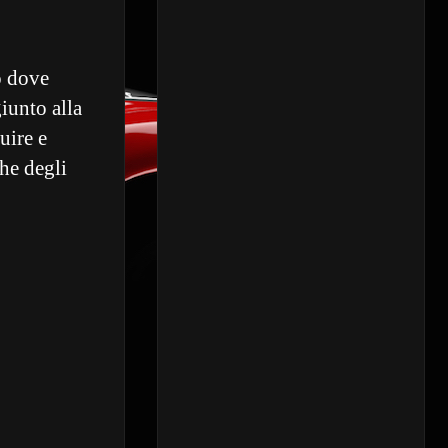
o dove
giunto alla
uire e
he degli