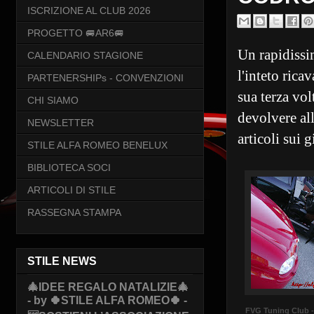
ISCRIZIONE AL CLUB 2026
PROGETTO 🚐AR6🚐
Un rapidissi
CALENDARIO STAGIONE
l'inteto rica
PARTENERSHIPs - CONVENZIONI
sua terza vol
CHI SIAMO
devolvere al
NEWSLETTER
articoli sui 
STILE ALFA ROMEO BENELUX
BIBLIOTECA SOCI
ARTICOLI DI STILE
RASSEGNA STAMPA
STILE NEWS
🎄IDEE REGALO NATALIZIE🎄
- by 🍀STILE ALFA ROMEO🍀 -
FVG Tuning Club -