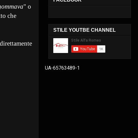
gommava
" o
tto che
STILE YOUTBE CHANNEL
 direttamente
UA-65763489-1