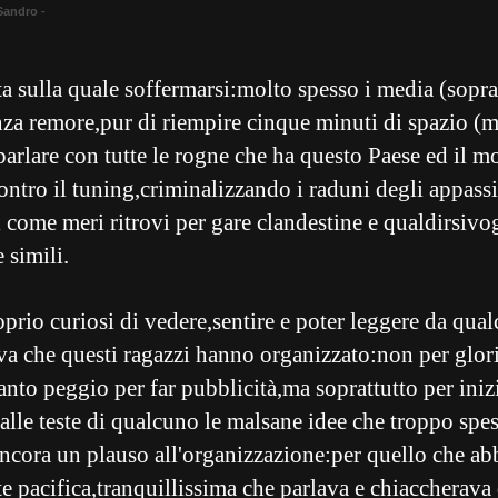
Sandro -
a sulla quale soffermarsi:molto spesso i media (sopr
nza remore,pur di riempire cinque minuti di spazio (
parlare con tutte le rogne che ha questo Paese ed il m
ontro il tuning,criminalizzando i raduni degli appass
 come meri ritrovi per gare clandestine e qualdirsivo
 simili.
rio curiosi di vedere,sentire e poter leggere da qualc
iva che questi ragazzi hanno organizzato:non per glori
nto peggio per far pubblicità,ma soprattutto per iniz
alle teste di qualcuno le malsane idee che troppo spes
cora un plauso all'organizzazione:per quello che ab
e pacifica,tranquillissima che parlava e chiaccherava 