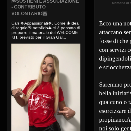
🆘SOSTIENI L’ASSOCIAZIONE
Memoria di 
- CONTRIBUTO
VOLONTARIO🆘
Ecco una not
Cari 🍀Appassionati🍀, Come 🎄idea
di regalo🎁 natalizio🎄 si è pensato di
attaccano se
proporre il materiale del WELCOME
KIT, previsto per il Gran Gal...
fosse di che 
con servizi c
dipingendoli
e sciocchezze
Saremmo prop
bella iniziat
qualcuno o ta
esorcizzare d
propinano.An
noi solo gent