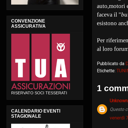
auto,motori 
faceva il "
bu
CONVENZIONE
esistono anch
ASSICURATIVA
Per riferimen
al loro foru
Pubblicato da
Etichette:
TUNI
1 comm
RISERVATO SOCI TESSERATI
Unknow
Questo c
CALENDARIO EVENTI
STAGIONALE
venerdì 