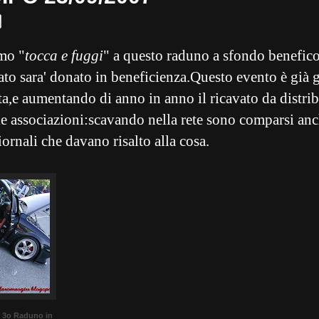
mo "
tocca e fuggi
" a questo raduno a sfondo benefic
vato sara' donato in beneficienza.Questo evento è già 
ta,e aumentando di anno in anno il ricavato da distrib
le associazioni:scavando nella rete sono comparsi anc
giornali che davano risalto alla cosa.
 3o Raduno in