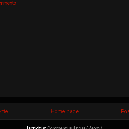
ommento
ente
Home page
Pos
Iscriviti a:
Commenti sul post ( Atom )