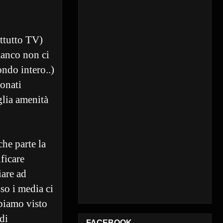
attutto TV)
manco non ci
ondo intero..)
ionati
glia amenità
he parte la
ficare
iare ad
so i media ci
biamo visto
di
FACEBOOK