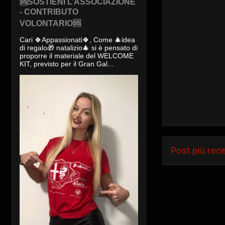
🆘SOSTIENI L’ASSOCIAZIONE
- CONTRIBUTO
VOLONTARIO🆘
Cari 🍀Appassionati🍀, Come 🎄idea
di regalo🎁 natalizio🎄 si è pensato di
proporre il materiale del WELCOME
KIT, previsto per il Gran Gal...
Post più rec