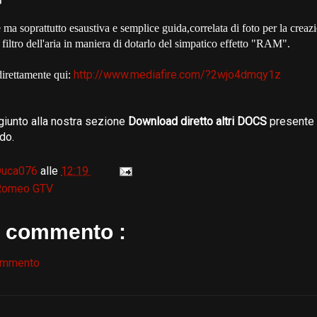
e ma soprattutto esaustiva e semplice guida,correlata di foto per la creaz
 filtro dell'aria in maniera di dotarlo del simpatico effetto "RAM".
http://www.mediafire.com/?2wjo4dmqy1z
direttamente qui:
iunto alla nostra sezione
Download diretto altri DOCS
presente 
do.
Duca076
alle
12:19
 Romeo GTV
 commento :
ommento