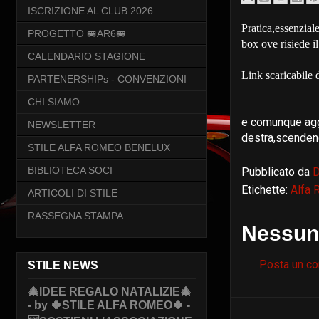
ISCRIZIONE AL CLUB 2026
Pratica,essenzial
PROGETTO 🚐AR6🚐
box ove risiede il
CALENDARIO STAGIONE
Link scaricabile 
PARTENERSHIPs - CONVENZIONI
CHI SIAMO
e comunque agg
NEWSLETTER
destra,scenden
STILE ALFA ROMEO BENELUX
BIBLIOTECA SOCI
Pubblicato da
Etichette:
Alfa
ARTICOLI DI STILE
RASSEGNA STAMPA
Nessun
Posta un c
STILE NEWS
🎄IDEE REGALO NATALIZIE🎄
- by 🍀STILE ALFA ROMEO🍀 -