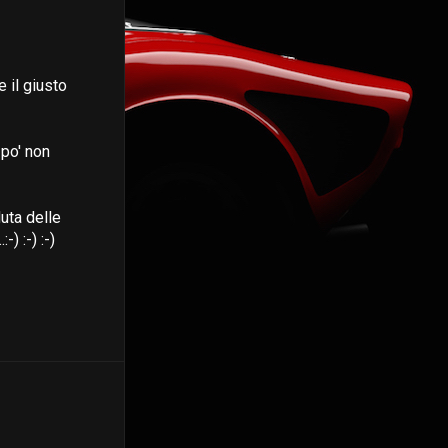
 il giusto
 po' non
duta delle
) :-) :-)