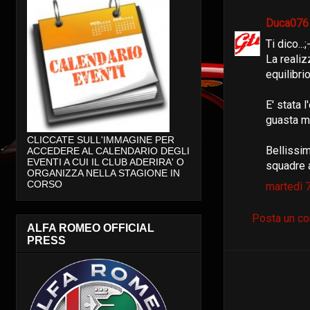
Duca07
Ti dico...;
La realiz
equilibrio
E' stata 
guasta ma
CLICCATE SULL'IMMAGINE PER
Bellissim
ACCEDERE AL CALENDARIO DEGLI
EVENTI A CUI IL CLUB ADERIRA' O
squadre a
ORGANIZZA NELLA STAGIONE IN
CORSO
martedì 
Posta un c
ALFA ROMEO OFFICIAL
PRESS