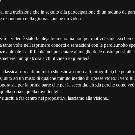
ai una tradizione che,in seguito alla partecipazione di un raduno da part
o e resonconto della giornata,anche un video.
zzare i video è stato facile,altre meno:ma non per motivi tecnici,sia ben 
ha tante volte nell'esprimere concetti e sensazioni con le parole,molto sp
e animate.La difficoltà nel presentare al meglio delle nostre possibilit
asmettere" un qualcosa a chi il video lo guarderà.
 classica forma di un misto slideshow con scatti fotografici,che peraltr
,unito ad un misto di qualche minuto inedito di riprese video:il vero ful
sonora sia per la prima parte che per la seconda..eh già perchè come ved
quella seria e quella divertente!
riusciti a far centro nei propositi,vi lasciamo alla visione..