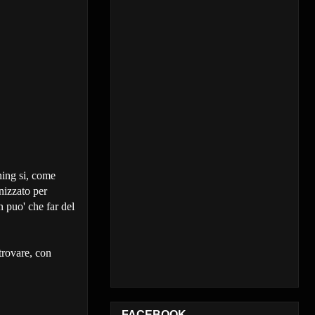
ning si, come
nizzato per
n puo' che far del
trovare, con
FACEBOOK