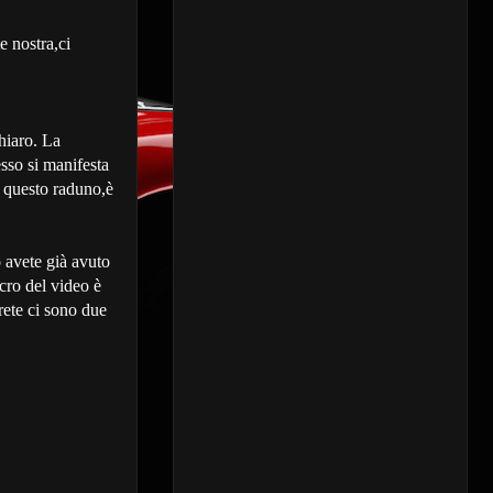
e nostra,ci
chiaro. La
esso si manifesta
à questo raduno,è
o avete già avuto
cro del video è
rete ci sono due