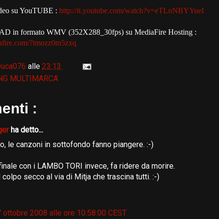
video su YouTUBE :
http://it.youtube.com/watch?v=eTLnNBYYueI
in formato WMV (352X288_30fps) su MediaFire Hosting :
afire.com/?imozz0m5zxq
Duca076
alle
23:13
NG MULTIMARCA
nti :
ger
ha detto...
o, le canzoni in sottofondo fanno piangere. :-)
finale con i LAMBO TORI invece, fa ridere da morire.
 colpo secco al via di Mitja che trascina tutti. :-)
7 ottobre 2008 alle ore 10:58:00 CEST