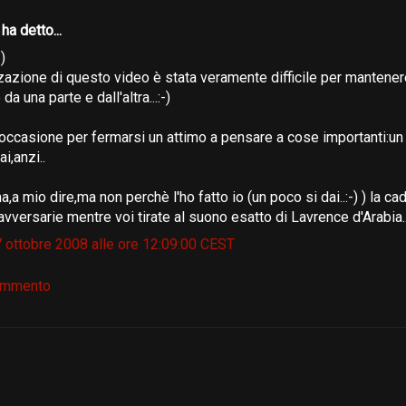
6
ha detto...
-)
zazione di questo video è stata veramente difficile per mantenere
 da una parte e dall'altra...:-)
l'occasione per fermarsi un attimo a pensare a cose importanti:un
i,anzi..
a,a mio dire,ma non perchè l'ho fatto io (un poco si dai..:-) ) la ca
vversarie mentre voi tirate al suono esatto di Lavrence d'Arabia...:-
7 ottobre 2008 alle ore 12:09:00 CEST
ommento