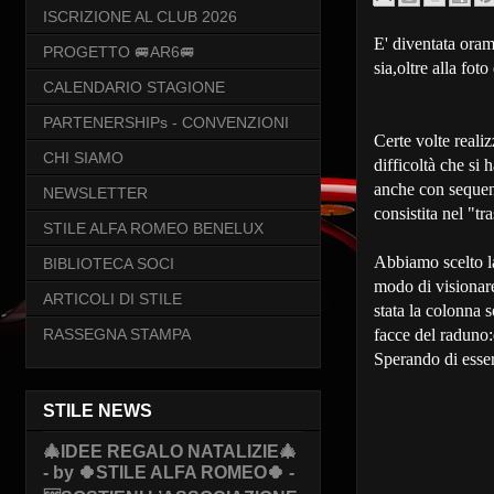
ISCRIZIONE AL CLUB 2026
E' diventata oram
PROGETTO 🚐AR6🚐
sia,oltre alla fot
CALENDARIO STAGIONE
PARTENERSHIPs - CONVENZIONI
Certe volte reali
CHI SIAMO
difficoltà che si 
anche con sequenz
NEWSLETTER
consistita nel "tr
STILE ALFA ROMEO BENELUX
Abbiamo scelto la
BIBLIOTECA SOCI
modo di visionare
ARTICOLI DI STILE
stata la colonna 
RASSEGNA STAMPA
facce del raduno:
Sperando di esser 
STILE NEWS
🎄IDEE REGALO NATALIZIE🎄
- by 🍀STILE ALFA ROMEO🍀 -