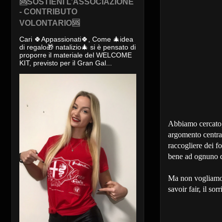
🆘SOSTIENI L’ASSOCIAZIONE
- CONTRIBUTO
VOLONTARIO🆘
Cari 🍀Appassionati🍀, Come 🎄idea
di regalo🎁 natalizio🎄 si è pensato di
proporre il materiale del WELCOME
KIT, previsto per il Gran Gal...
Abbiamo cercato,d
argomento central
raccogliere dei f
bene ad ognuno d
Ma non vogliamo p
savoir fair, il so