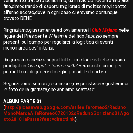
veramente trattato benissimo, dall'inizio dell'evento fino alla
fine,dimostrando di sapersi migliorare di moltissimo,rispetto
all'anno scorso,dove in ogni caso ci eravamo comunque
trovato BENE.
Ringraziamo,giustamente ed ovviamente,il
Club Majano
nelle
figure del Presidente
William
e del fido
Fabrizio
,sempre
presenti sul campo per regalarci la logistica di eventi
monomarca cosi' intensi.
Ringraziamo anche,e soprattutto, i motociclisti,che si sono
prodigati in
"su è giu'"
e
"corri e salta"
veramente unico per
permetterci di godere il meglio possibile il corteo.
Seguirà,come sempre,recensione,ma per stasera gustiamoci
le foto della giornata,che abbiamo scattato:
ALBUM PARTE 01
(
http://picasaweb.google.com/stilealfaromeo2/Raduno
MonoMarcaAlfaRomeo0720102oRadunoGoriziano01Ago
sto20101aParte?feat=directlink
)