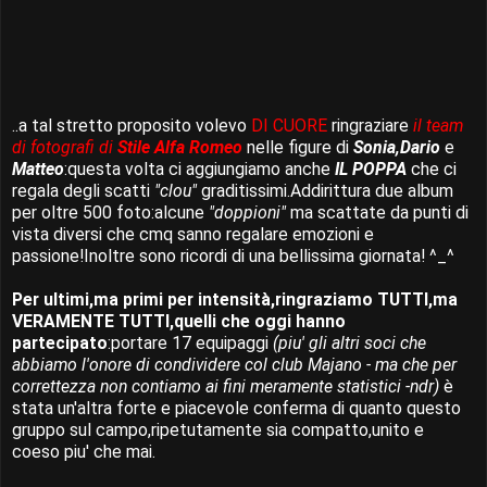
..a tal stretto proposito volevo
DI CUORE
ringraziare
il team
di fotografi di
Stile Alfa Romeo
nelle figure di
Sonia,Dario
e
Matteo
:questa volta ci aggiungiamo anche
IL POPPA
che ci
regala degli scatti
"clou"
graditissimi.Addirittura due album
per oltre 500 foto:alcune
"doppioni"
ma scattate da punti di
vista diversi che cmq sanno regalare emozioni e
passione!Inoltre sono ricordi di una bellissima giornata! ^_^
Per ultimi,ma primi per intensità,ringraziamo TUTTI,ma
VERAMENTE TUTTI,quelli che oggi hanno
partecipato
:portare 17 equipaggi
(piu' gli altri soci che
abbiamo l'onore di condividere col club Majano - ma che per
correttezza non contiamo ai fini meramente statistici -ndr)
è
stata un'altra forte e piacevole conferma di quanto questo
gruppo sul campo,ripetutamente sia compatto,unito e
coeso piu' che mai.