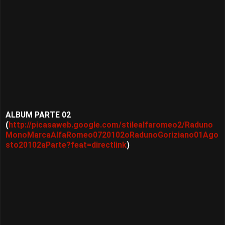
ALBUM PARTE 02
(
http://picasaweb.google.com/stilealfaromeo2/Raduno
MonoMarcaAlfaRomeo0720102oRadunoGoriziano01Ago
sto20102aParte?feat=directlink
)