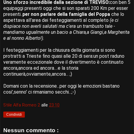
Uno sforzo incredibile dalla sezione di TREVISO:
con ben 5
equipaggi presenti oggi che si son sparati 200 Km per esser
presenti..
per non parlare della famiglia del Poppa
che lo
aspettava all'area dei festeggiamenti al completo
(e ci
dispiace non averli salutati ma c'era un trambusto tale -
mandiamo ugualmente un bacio a Chiara,a Giangi,a Margherita
e al nonno Alberto!).
I festeggiamenti per la chiusura della giornata si sono
protratti a Trieste fino quasi alle 20 di sera:un post raduno
veramente eccezionale dove il divertimento è continuato
ancora,ancora ed ancora....e la storia
continuerà,ovviamente,ancora... ;)
Domani con la recensione...per oggi le emozioni bastano
cosi',senno' ci rimaniamo secchi...;-)
Stile Alfa Romeo 2
alle
23:10
Condividi
Nessun commento :