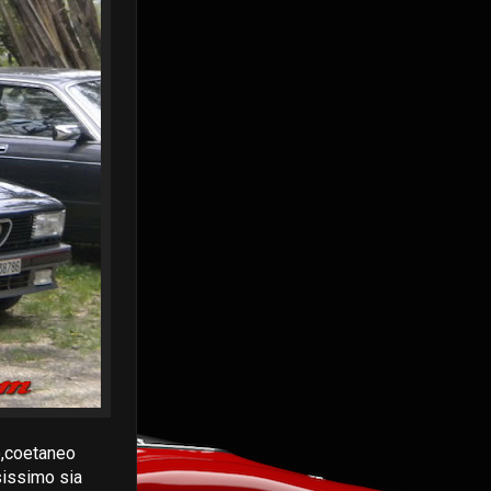
o,coetaneo
sissimo sia