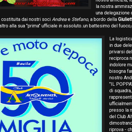
la nostra ammiraz
una delegazione 
costituita dai nostri soci
Andrea
e
Stefano
, a bordo della
Giuliet
raltro alla sua "prima" ufficiale in assoluto..un battesimo del fuoc
La logistic
in due del
privarsi d
reciproca n
indolore m
bisogna far 
nostro An
"IL POPPA"
di squadra
rappresent
ufficialmen
presso la 
del Club Al
dimostran
riprova - c