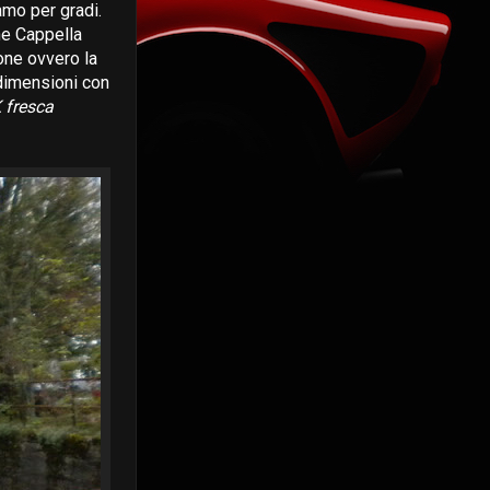
amo per gradi.
one Cappella
one ovvero la
 dimensioni con
 fresca