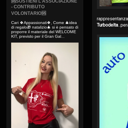
🆘SOSTIENI L’ASSOCIAZIONE
- CONTRIBUTO
VOLONTARIO🆘
rappresentanza 
Cari 🍀Appassionati🍀, Come 🎄idea
Turbodelta
...pe
di regalo🎁 natalizio🎄 si è pensato di
proporre il materiale del WELCOME
KIT, previsto per il Gran Gal...