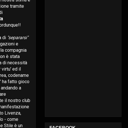
ione tramite
di
ta
o,ordunque!!
a di
"separarsi"
egazioni e
ella compagnia
on è stata
a di necessità
virtu' ed il
drea, codename
 ha fatto gioco
, andando a
are
te il nostro club
manifestazione
to Livenza,
do - come
he Stile è un
FACEBOOK