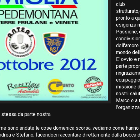
club
strutturato
pronto a qu
esigenza n
Passione, 
condivision
dell'amore
mondo dell
E' ovvio e 
parte propr
ringraziame
equipaggio 
missione di
nostri salut
Marco e a t
l'organizza
stessa da parte nostra.
e sono andate le cose domenica scorsa..vediamo come hanno te
 Andrea e Stefano, facendoci raccontare direttamente dalla bocca 