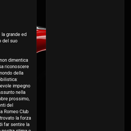
 la grande ed
o del suo
non dimentica
 sa riconoscere
 mondo della
ilistica:
acevole impegno
 assunto nella
tobre prossimo,
nti del
lfa Romeo Club
trovato la forza
di far sentire la
a nostra stima e