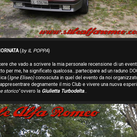
IORNATA
(
by IL POPPA
)
acere che vado a scrivere la mia personale recensione di un event
tto per me, ha significato qualcosa...:partecipare ad un raduno D
ica (
Igne Eliseo)
conosciuta in quel del evento da noi organizzat
appresentrare degnamente il mio Club e vivere una nuova esperi
e storico"
ovvero la
Giulietta Turbodelta
...