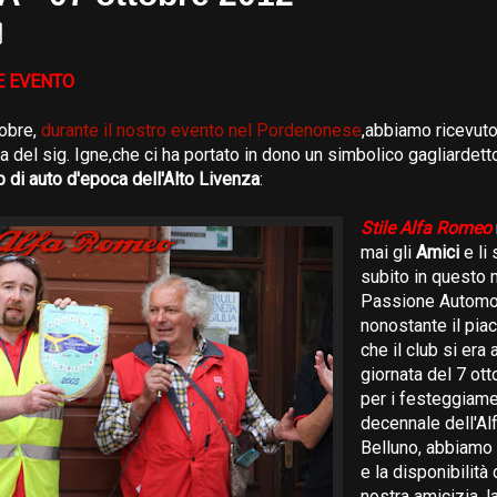
E EVENTO
tobre,
durante il nostro evento nel Pordenonese
,abbiamo ricevuto
a del sig. Igne,che ci ha portato in dono un simbolico gagliardett
b di auto d'epoca dell'Alto Livenza
:
Stile Alfa Romeo
mai gli
Amici
e li
subito in questo
Passione Automob
nonostante il pi
che il club si era
giornata del 7 ot
per i festeggiame
decennale dell'A
Belluno, abbiamo 
e la disponibilità 
nostra amicizia, l