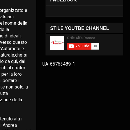
,organizzato e
alsiasi
el nome della
STILE YOUTBE CHANNEL
della
e di ideali,
 verso questo
'Automobile.
naturale,che si
io da qui, dai
UA-65763489-1
nti al nostro
per la loro
 portare i
i,e non solo, a
utta
zione della
nuto alti i
di Andrea