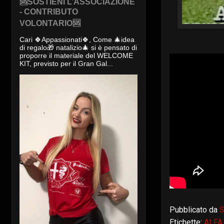
🆘SOSTIENI L’ASSOCIAZIONE
- CONTRIBUTO
VOLONTARIO🆘
Cari 🍀Appassionati🍀, Come 🎄idea
di regalo🎁 natalizio🎄 si è pensato di
proporre il materiale del WELCOME
KIT, previsto per il Gran Gal...
Pubblicato da
S
Etichette:
ALFA