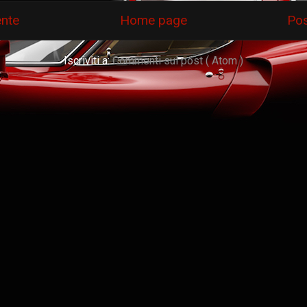
ente
Home page
Pos
Iscriviti a:
Commenti sul post ( Atom )