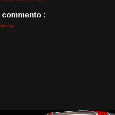
 commento :
ommento