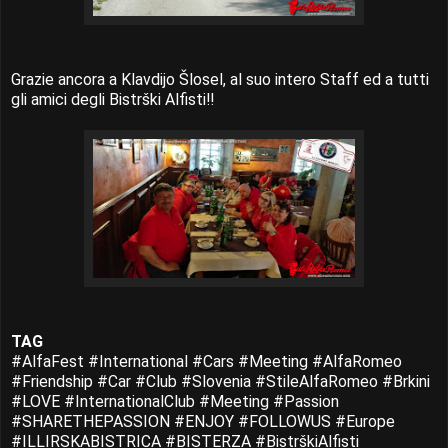
Grazie ancora a Klavdijo Šlosel, al suo intero Staff ed a tutti
gli amici degli Bistrški Alfisti!!
TAG
#AlfaFest #International #Cars #Meeting #AlfaRomeo
#Friendship #Car #Club #Slovenia #StileAlfaRomeo #Brkini
#LOVE #InternationalClub #Meeting #Passion
#SHARETHEPASSION #ENJOY #FOLLOWUS #Europe
#ILLIRSKABISTRICA #BISTERZA #BistrškiAlfisti