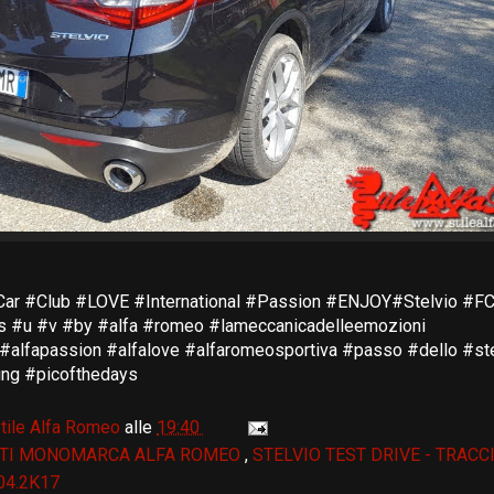
ar #Club #LOVE #International #Passion #ENJOY#Stelvio #
 #u #v #by #alfa #romeo #lameccanicadelleemozioni
#alfapassion #alfalove #alfaromeosportiva #passo #dello #ste
ing #picofthedays
tile Alfa Romeo
alle
19:40
TI MONOMARCA ALFA ROMEO
,
STELVIO TEST DRIVE - TRACCI
04.2K17