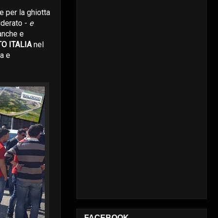
 per la ghiotta
iderato -
e
anche e
O ITALIA
nel
ta e
FACEBOOK