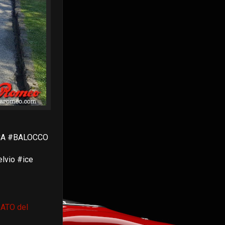
FCA #BALOCCO
lvio #ice
ATO del