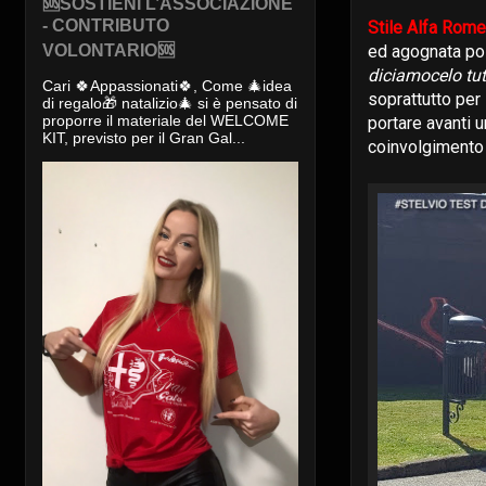
🆘SOSTIENI L’ASSOCIAZIONE
- CONTRIBUTO
Stile Alfa Rom
VOLONTARIO🆘
ed agognata pos
diciamocelo tut
Cari 🍀Appassionati🍀, Come 🎄idea
soprattutto per
di regalo🎁 natalizio🎄 si è pensato di
proporre il materiale del WELCOME
portare avanti u
KIT, previsto per il Gran Gal...
coinvolgiment