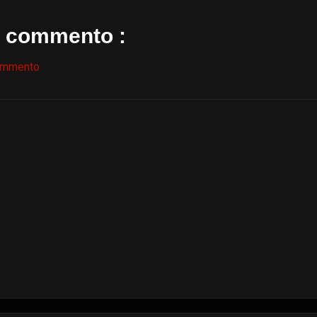
 commento :
ommento