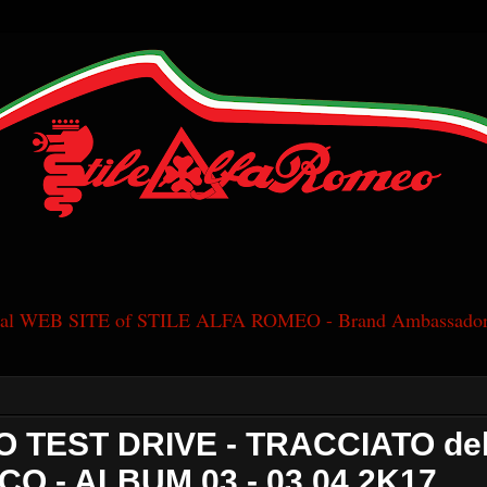
cial WEB SITE of STILE ALFA ROMEO - Brand Ambassador
O TEST DRIVE - TRACCIATO de
O - ALBUM 03 - 03.04.2K17