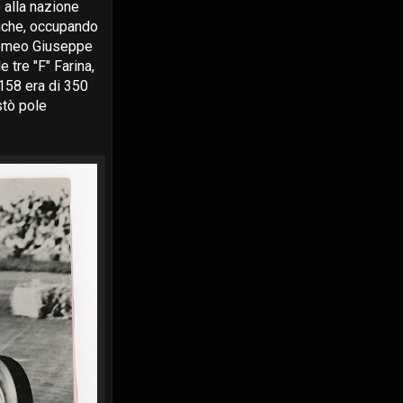
 alla nazione
ifiche, occupando
a Romeo Giuseppe
 tre "F" Farina,
 158 era di 350
stò pole