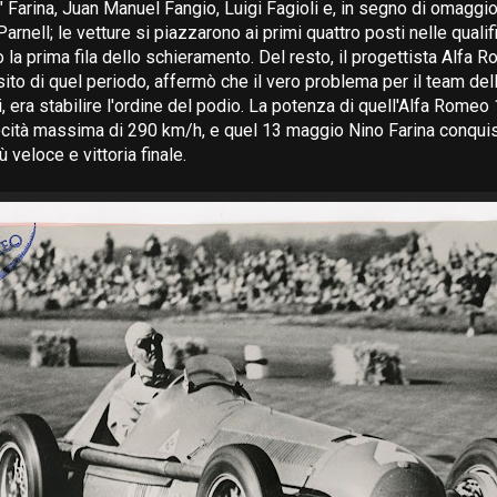
 Farina, Juan Manuel Fangio, Luigi Fagioli e, in segno di omaggio
arnell; le vetture si piazzarono ai primi quattro posti nelle qual
o la prima fila dello schieramento. Del resto, il progettista Alf
to di quel periodo, affermò che il vero problema per il team delle
, era stabilire l'ordine del podio. La potenza di quell'Alfa Romeo
ocità massima di 290 km/h, e quel 13 maggio Nino Farina conqui
ù veloce e vittoria finale.