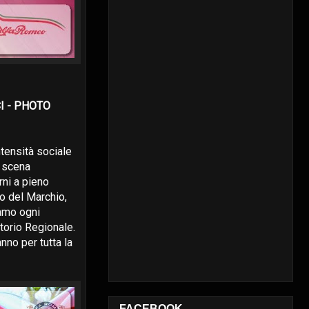
I - PHOTO
tensità sociale
a scena
rni a pieno
co del Marchio,
iamo ogni
ritorio Regionale.
nno per tutta la
FACEBOOK