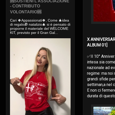
🆘SOSTIENI L’ASSOCIAZIONE
- CONTRIBUTO
VOLONTARIO🆘
Cari 🍀Appassionati🍀, Come 🎄idea
di regalo🎁 natalizio🎄 si è pensato di
proporre il materiale del WELCOME
KIT, previsto per il Gran Gal...
X ANNIVERSARI
ALBUM 01]
✅Il 10° Anniver
intesa sia come
nazionale ad eve
regime: ma noi r
grandi sfide pe
settiman,a nel co
E non ci fermer
durata di ques