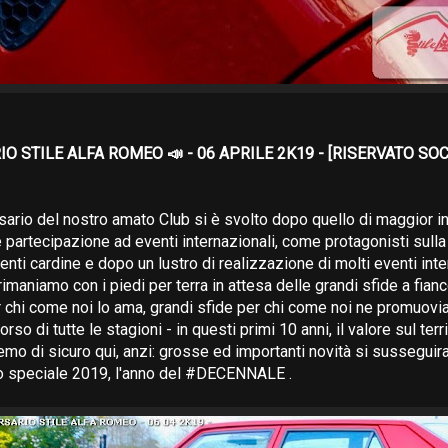
O STILE ALFA ROMEO 📣 - 06 APRILE 2K19 - [RISERVATO SOC
sario del nostro amato Club si è svolto dopo quello di maggior in
 partecipazione ad eventi internazionali, come protagonisti sull
nti cardine e dopo un lustro di realizzazione di molti eventi inte
imaniamo con i piedi per terra in attesa delle grandi sfide a fian
r chi come noi lo ama, grandi sfide per chi come noi ne promuov
rso di tutte le stagioni - in questi primi 10 anni, il valore sul ter
emo di sicuro qui, anzi: grosse ed importanti novità si susseguira
to speciale 2019, l'anno del #DECENNALE .