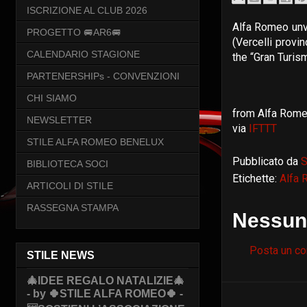
ISCRIZIONE AL CLUB 2026
Alfa Romeo unve
PROGETTO 🚐AR6🚐
(Vercelli provi
CALENDARIO STAGIONE
the “Gran Turis
PARTENERSHIPs - CONVENZIONI
CHI SIAMO
from Alfa Rome
NEWSLETTER
via
IFTTT
STILE ALFA ROMEO BENELUX
Pubblicato da
S
BIBLIOTECA SOCI
Etichette:
Alfa
ARTICOLI DI STILE
RASSEGNA STAMPA
Nessun
Posta un c
STILE NEWS
🎄IDEE REGALO NATALIZIE🎄
- by 🍀STILE ALFA ROMEO🍀 -