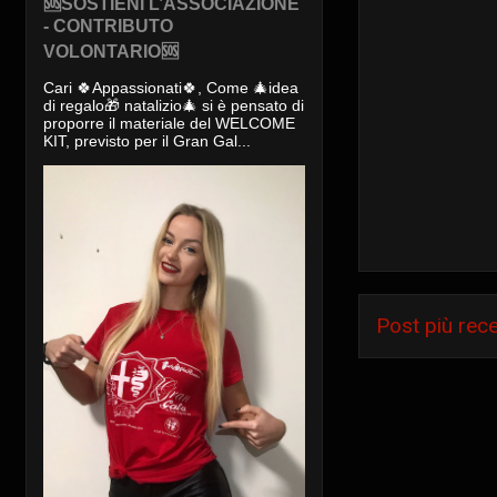
🆘SOSTIENI L’ASSOCIAZIONE
- CONTRIBUTO
VOLONTARIO🆘
Cari 🍀Appassionati🍀, Come 🎄idea
di regalo🎁 natalizio🎄 si è pensato di
proporre il materiale del WELCOME
KIT, previsto per il Gran Gal...
Post più rec