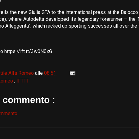
ils the new Giulia GTA to the international press at the Balocc
nce), where Autodelta developed its legendary forerunner – the 
mo Alleggerita”, which racked up sporting successes all over the 
o https://ift.tt/3w0N0xG
tile Alfa Romeo
alle
08:51
 Romeo
,
IFTTT
 commento :
ommento