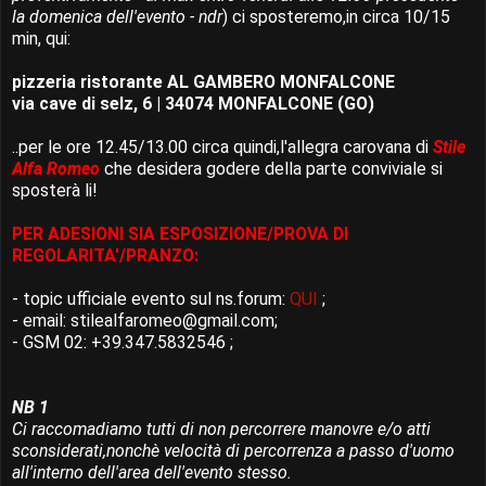
la domenica dell'evento - ndr
) ci sposteremo,in circa 10/15
min, qui:
pizzeria ristorante AL GAMBERO MONFALCONE
via cave di selz, 6 | 34074 MONFALCONE (GO)
..per le ore 12.45/13.00 circa quindi,l'allegra carovana di
Stile
Alfa Romeo
che desidera godere della parte conviviale si
sposterà li!
PER ADESIONI SIA ESPOSIZIONE/PROVA DI
REGOLARITA'/PRANZO:
- topic ufficiale evento sul ns.forum:
QUI
;
- email: stilealfaromeo@gmail.com;
- GSM 02: +39.347.5832546 ;
NB 1
Ci raccomadiamo tutti di non percorrere manovre e/o atti
sconsiderati,nonchè velocità di percorrenza a passo d'uomo
all'interno dell'area dell'evento stesso.