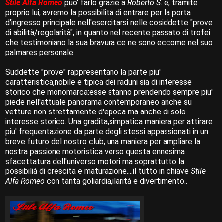
Stile Alfa Romeo
puo' farlo grazie a
Roberto S
. e, tramite
proprio lui, avremo la possibilità di entrare per la porta
d'ingresso principale nell'esercitarsi nelle cosiddette "prove
di abilità/regolarità", in quanto nel recente passato di trofei
che testimoniano la sua bravura ce ne sono eccome nel suo
palmares personale.
Suddette "prove" rappresentano la parte piu'
caratteristica,nobile e tipica dei raduni sia di interesse
storico che monomarca:esse stanno prendendo sempre piu'
piede nell'attuale panorama contemporaneo anche su
vetture non strettamente d'epoca ma anche di solo
interesse storico. Una gradita,simpatica maniera per attirare
piu' frequentazione da parte degli stessi appassionati in un
breve futuro del nostro club, una maniera per ampliare la
nostra passione motoristica verso questa ennesima
sfacettatura dell'universo motori ma soprattutto la
possibilià di crescita e maturazione....il tutto in chiave
Stile
Alfa Romeo
con tanta goliardia,ilarità e divertimento..