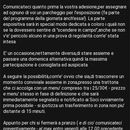
Comunicateci quanto prima la vostra adesione,per assegnare
ad ognuno di voi un parcheggio per l'esposizione (fa parte
del programma della giornata anch'essa!). La parte
espoisitiva sarà in special modo dedicata a coloro i quali non
se la dovessero sentire di "scendere in campo",anche se non
v'e' pericolo alcuno in una prova di regolarità com'e' stata
intesa.
E' un occasione,nettamente diversa,di stare assieme e
passare una domenica alternativa:quindi la massima
partecipazione è consigliata ed auspicata.
A seguire la possibilità,com'e' ovvio che sia,di trascorrere un
momento conviviale assieme in zona,presso una trattoria
che ci accolga con un menu' compreso tra i 25/30€ - prezzo
e menu' stesso in fase di definizione e che sarà
immediatamente segnalato e notificato ai Soci ovviamente
prima possibile - si ipotizza un trasferimento in zona non piu'
distante di 15 minuti.
Appunto per chi si fermerà a pranzo (
e di cio' comunicateci
preventivamente - al max entro venerdi alle 12.00 precedente