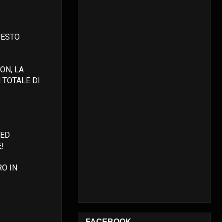
UESTO
ON, LA
 TOTALE DI
 ED
!
RO IN
FACEBOOK