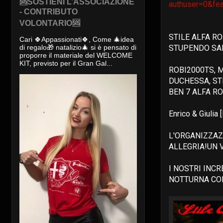
🆘SOSTIENI L’ASSOCIAZIONE
authuser=0&fea
- CONTRIBUTO
VOLONTARIO🆘
STILE ALFA R
Cari 🍀Appassionati🍀, Come 🎄idea
STUPENDO SA
di regalo🎁 natalizio🎄 si è pensato di
proporre il materiale del WELCOME
KIT, previsto per il Gran Gal...
ROBI2000TS, 
DUCHESSA, ST
BEN 7 ALFA R
Enrico & Giulia [
L'ORGANIZZAZ
ALLEGRIA!UN V
I NOSTRI INCR
NOTTURNA CON