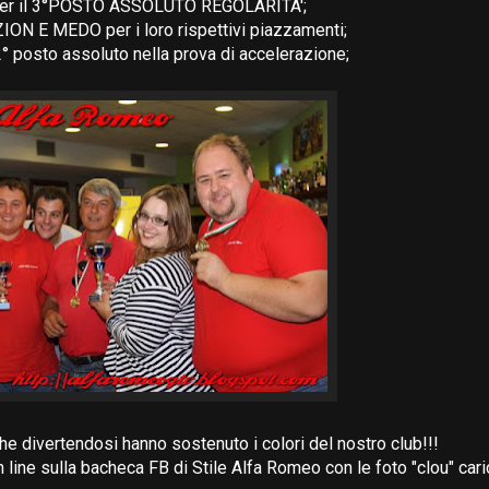
r il 3°POSTO ASSOLUTO REGOLARITA';
N E MEDO per i loro rispettivi piazzamenti;
2° posto assoluto nella prova di accelerazione;
che divertendosi hanno sostenuto i colori del nostro club!!!
n line sulla bacheca FB di Stile Alfa Romeo con le foto "clou" car