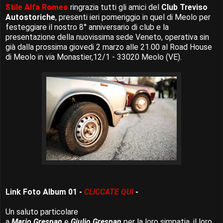
Stile Alfa Romeo
ringrazia tutti gli amici del
Club Treviso
Autostoriche
, presenti ieri pomeriggio in quel di Meolo per
festeggiare il nostro 8° anniversario di club e la
presentazione della nuovissima sede Veneto, operativa sin
già dalla prossima giovedi 2 marzo alle 21.00 al Road House
di Meolo in via Monastier,12/1 - 33020 Meolo (VE).
Link Foto Album 01 -
CLICCATE QUI
-
Un saluto particolare
a
Mario Grespan
e
Giulio Grespan
per la loro simpatia, il loro