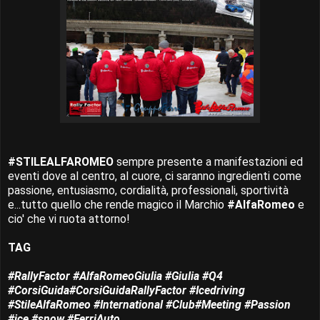
#STILEALFAROMEO
sempre presente a manifestazioni ed
eventi dove al centro, al cuore, ci saranno ingredienti come
passione, entusiasmo, cordialità, professionali, sportività
e...tutto quello che rende magico il Marchio
#AlfaRomeo
e
cio' che vi ruota attorno!
TAG
#RallyFactor #AlfaRomeoGiulia #Giulia #Q4
#CorsiGuida#CorsiGuidaRallyFactor #Icedriving
#StileAlfaRomeo #International #Club#Meeting #Passion
#ice #snow #FerriAuto