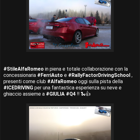
#StileAlfaRomeo
in piena e totale collaborazione con la
concessionaria
#FerriAuto
e
#RallyFactorDrivingSchool
,
presenti come club
#AlfaRomeo
oggi sulla pista della
#ICEDRIVING
per una fantastica esperienza su neve e
ghiaccio assieme a
#GIULIA
#Q4
!! 🐍👍