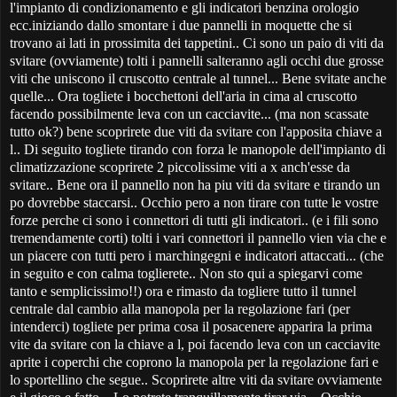
l'impianto di condizionamento e gli indicatori benzina orologio
ecc.iniziando dallo smontare i due pannelli in moquette che si
trovano ai lati in prossimita dei tappetini.. Ci sono un paio di viti da
svitare (ovviamente) tolti i pannelli salteranno agli occhi due grosse
viti che uniscono il cruscotto centrale al tunnel... Bene svitate anche
quelle... Ora togliete i bocchettoni dell'aria in cima al cruscotto
facendo possibilmente leva con un cacciavite... (ma non scassate
tutto ok?) bene scoprirete due viti da svitare con l'apposita chiave a
l.. Di seguito togliete tirando con forza le manopole dell'impianto di
climatizzazione scoprirete 2 piccolissime viti a x anch'esse da
svitare.. Bene ora il pannello non ha piu viti da svitare e tirando un
po dovrebbe staccarsi.. Occhio pero a non tirare con tutte le vostre
forze perche ci sono i connettori di tutti gli indicatori.. (e i fili sono
tremendamente corti) tolti i vari connettori il pannello vien via che e
un piacere con tutti pero i marchingegni e indicatori attaccati... (che
in seguito e con calma toglierete.. Non sto qui a spiegarvi come
tanto e semplicissimo!!) ora e rimasto da togliere tutto il tunnel
centrale dal cambio alla manopola per la regolazione fari (per
intenderci) togliete per prima cosa il posacenere apparira la prima
vite da svitare con la chiave a l, poi facendo leva con un cacciavite
aprite i coperchi che coprono la manopola per la regolazione fari e
lo sportellino che segue.. Scoprirete altre viti da svitare ovviamente