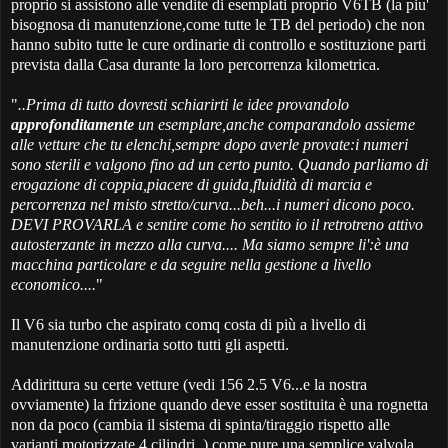
proprio si assistono alle vendite di esemplati proprio V6TB (la piu'
bisognosa di manutenzione,come tutte le TB del periodo) che non
hanno subito tutte le cure ordinarie di controllo e sostituzione parti
prevista dalla Casa durante la loro percorrenza kilometrica.
"
..Prima di tutto dovresti schiarirti le idee provandolo
approfonditamente
un esemplare,anche comparandolo assieme
alle vetture che tu elenchi,sempre dopo averle provate:i numeri
sono sterili e valgono fino ad un certo punto. Quando parliamo di
erogazione di coppia,piacere di guida,fluidità di marcia e
percorrenza nel misto stretto/curva...beh...i numeri dicono poco.
DEVI PROVARLA e sentire come ho sentito io il retrotreno attivo
autosterzante in mezzo alla curva.... Ma siamo sempre li':è una
macchina particolare e da seguire nella gestione a livello
economico....
"
Il V6 sia turbo che aspirato comq costa di più a livello di
manutenzione ordinaria sotto tutti gli aspetti.
Addirittura su certe vetture (vedi 156 2.5 V6...e la nostra
ovviamente) la frizione quando deve esser sostituita è una rognetta
non da poco (cambia il sistema di spinta/tiraggio rispetto alle
varianti motorizzate 4 cilindri..) come pure una semplice valvola