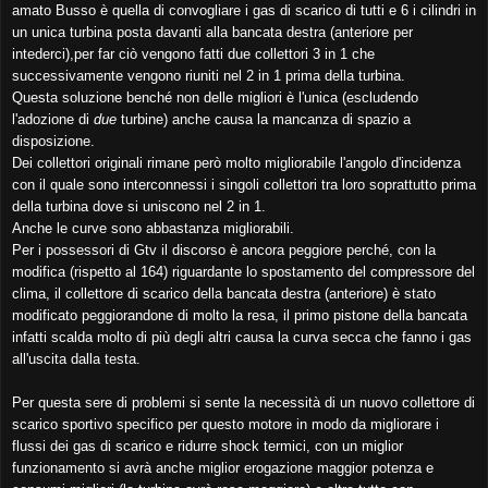
amato Busso è quella di convogliare i gas di scarico di tutti e 6 i cilindri in
un unica turbina posta davanti alla bancata destra (anteriore per
intederci),per far ciò vengono fatti due collettori 3 in 1 che
successivamente vengono riuniti nel 2 in 1 prima della turbina.
Questa soluzione benché non delle migliori è l'unica (escludendo
l'adozione di
due
turbine) anche causa la mancanza di spazio a
disposizione.
Dei collettori originali rimane però molto migliorabile l'angolo d'incidenza
con il quale sono interconnessi i singoli collettori tra loro soprattutto prima
della turbina dove si uniscono nel 2 in 1.
Anche le curve sono abbastanza migliorabili.
Per i possessori di Gtv il discorso è ancora peggiore perché, con la
modifica (rispetto al 164) riguardante lo spostamento del compressore del
clima, il collettore di scarico della bancata destra (anteriore) è stato
modificato peggiorandone di molto la resa, il primo pistone della bancata
infatti scalda molto di più degli altri causa la curva secca che fanno i gas
all'uscita dalla testa.
Per questa sere di problemi si sente la necessità di un nuovo collettore di
scarico sportivo specifico per questo motore in modo da migliorare i
flussi dei gas di scarico e ridurre shock termici, con un miglior
funzionamento si avrà anche miglior erogazione maggior potenza e