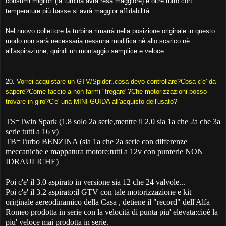
consumi migliori (la turbina avrà resa maggiore) e oltre tutto con
temperature più basse si avrà maggior affidabilità.
Nel nuovo collettore la turbina rimarrà nella posizione originale in questo
modo non sarà necessaria nessuna modifica nè allo scarico nè
all'aspirazione, quindi un montaggio semplice e veloce.
20.
Vorrei acquistare un GTV/Spider..cosa devo controllare?Cosa c'e' da
sapere?Come faccio a non farmi "fregare"?Che motorizzazioni posso
trovare in giro?C'e' una MINI GUIDA all'acquisto dell'usato?
TS=Twin Spark (1.8 solo 2a serie,mentre il 2.0 sia 1a che 2a che 3a
serie tutti a 16 v)
TB=Turbo BENZINA (sia 1a che 2a serie con differenze
meccaniche e mappatura motore:tutti a 12v con punterie NON
IDRAULICHE)
Poi c'e' il 3.0 aspirato in versione sia 12 che 24 valvole...
Poi c'e' il 3.2 aspirato:il GTV con tale motorizzazione e kit
originale aereodinamico della Casa , detiene il "record" dell'Alfa
Romeo prodotta in serie con la velocità di punta piu' elevata:cioè la
piu' veloce mai prodotta in serie.