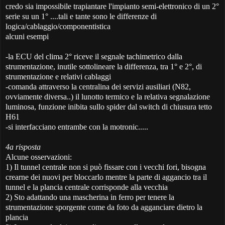
credo sia impossibile trapiantare l'impianto semi-elettronico di un 2°
serie su un 1° ....tali e tante sono le differenze di
logica/cablaggio/componentistica
alcuni esempi
-la ECU del clima 2° riceve il segnale tachimetrico dalla
strumentazione, inutile sottolineare la differenza, tra 1° e 2°, di
strumentazione e relativi cablaggi
-comanda attraverso la centralina dei servizi ausiliari (N82,
ovviamente diversa..) il lunotto termico e la relativa segnalazione
luminosa, funzione inibita sullo spider dal switch di chiusura tetto
H61
-si interfacciano entrambe con la motronic.....
4a risposta
Alcune osservazioni:
1) Il tunnel centrale non si può fissare con i vecchi fori, bisogna
crearne dei nuovi per bloccarlo mentre la parte di aggancio tra il
tunnel e la plancia centrale corrisponde alla vecchia
2) Sto adattando una mascherina in ferro per tenere la
strumentazione sporgente come da foto da agganciare dietro la
plancia