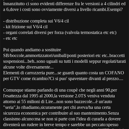
Innanzitutto ci sono evidenti differenze fra le versioni a 4 cilindri ed
a 6,dove i costi sono ovviamente diversi a livello ricambi.Esempi?
- distribuzione completa sui V6/4 cil
- kit frizione sui V6/4 cil
- organi correlati diversi per forza (valvola termostatica etc etc)
- etc etc
Poi quando andiamo a sostituire
SB/boccole,ammortizzatori/uniball/ponti posteriori etc etc..braccetti
sospensioni...beh..sono uguali su tutti i modelli seppur regolati/tarati
alcune volte diversamente...
Elementi di carrozzeria pure...se guardi quanto costa un COFANO
per GTV come ricambio?Ci si puo' spaventare divanti al prezzo....
Comunque stiamo parlando di una coupè che negli anni 90,per
l'esattezza dal 1995 al 2000,la versione 2.0TS veniva venduta
attorno ai 55 milioni di Lire...non sono bazzecole...è un'auto
"seria",lo ribadiamo,sicuramente per chi aveva/ha una certa
sicurezza economica per contribuire al suo mantenimento.Senza
classismo alcuno:ma se non si parte con l'idea di curarla a dovere
diventerà un rudere in breve tempo e sarebbe un peccato:spesso