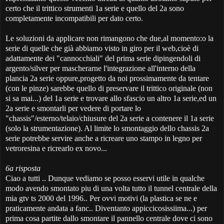
certo che il trittico strumenti 1a serie e quello del 2a sono
completamente incompatibili per dato certo.
Le soluzioni da applicare non rimangono che due,al momento:o la
serie di quelle che già abbiamo visto in giro per il web,cioè di
adattamente dei "cannocchiali" del prima serie dipingendoli di
argento/silver per mascherarne l'integrazione all'interno della
plancia 2a serie oppure,progetto da noi prossimamente da tentare
(con le pinze) sarebbe quello di preservare il trittico originale (non
si sa mai...) del 1a serie e trovare allo sfascio un altro 1a serie,ed un
2a serie e smontarli per vedere di portare lo
"chassis"/esterno/telaio/chiusure del 2a serie a contenere il 1a serie
(solo la strumentazione). Al limite lo smontaggio dello chassis 2a
serie potrebbe servire anche a ricreare uno stampo in legno per
vetroresina e ricrearlo ex novo...
6a risposta
Ciao a tutti .. Dunque vediamo se posso esservi utile in qualche
modo avendo smontato piu di una volta tutto il tunnel centrale della
mia gtv ts 2000 del 1996.. Per ovvi motivi (la plastica se ne e
praticamente andata a fanc.. Diventanto appiccicosissiima...) per
prima cosa partite dallo smontare il pannello centrale dove ci sono