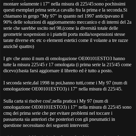
montare solamente i 17" nella misura di 225/45:sono pochissimi
questi esemplari prima serie,a cavallo fra la prima e la seconda.Si
chiamano in gergo "My 97" in quanto nel 1997 anticipavano il
90% delle soluzioni di aggiornamento meccanico e di interni del 2a
serie che sarebbe uscito nel 98.(come la diversità totale delle
geometrie sospensioni o i piattelli porta molla/sospensioni stesse
tarate diverse etc etc o elementi estetici come il volante a tre razze
anzichè quattro)
I gtv che anno il num di omologazione OE00101ESTO3 hanno
tutte la misura 225/45 r 17 omologata (i prima serie la 215/45 come
dicevo):basta farsi aggiornare il libretto ed è tutto a posto.
I seconda serie,dal 1998 in poi,hanno tutti,come i My 97 (num di
omologazione OE00101ESTO3) i 17" nella misura di 225/45.
Sulla carta si risolve cosi',nella pratica i My 97 (num di
omologazione OE00101ESTO3) i 17" nella misura di 225/45 sono
cmq dei prima serie che per evitare problemi nel toccare i
passaruota sia anteriori che posteriori con gli pneumatici in
questione necessitano dei seguenti interventi: