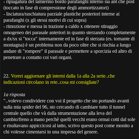
- ripiagatura del lamierino bordo parafanghi interno sia ant che post
(toccato in fase di compressione degli ammortizzatori)
- lisciatura/raschiatura parziale plastiche posteriori interne ai
parafanghi (x gli stessi motivi di cui sopra)
- rimozione e messa in trazione a caldo x ottenere stiraggio
omogeneo dei parasale anteriori in quanto sterzando completamente
a dx/sx si "tocca" internamente ed in fase di sterzata (es. tornante di
montagna) è un problema non da poco oltre che si rischia a lungo
andare di "rompere" il parasale e permettere a sporcizia ed altro di
penetrare a contatto coi vari organi.
22.
Vorrei aggiornare gli interni dalla 1a alla 2a serie..che
indicazioni circolano in rete..cosa mi consigliate
?
1a risposta
"..volevo condividere con voi il progetto che sto portando avanti
sulla mia spider del 96, sto cercando di cambiare tutto il tunnel
centrale quello che và dalla strumentazione alla leva del
cambio/freno a mano perchè quelli vecchi erano ormai cotti dal sole
e risultavano appiccicosi al tatto, scrivo questo post come monito a
chi volesse cimentarsi in una impresa del genere.