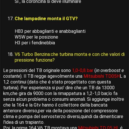
Si , la coroncina si deve illuminare
Che lampadine monta il GTV?
HB3 per abbaglianti e anabbaglianti
W5W per le posizione
H3 per i fendinebbia
V6 Turbo Benzina:che turbina monta e con che valori di
pressione funziona?
Le pressioni del TB originale sono
1,0-0,8 bar
(
in overboost e
costante
). Il TB regge agevolmente una
Mitsubishi TD05H
L a
1,2 continui (dato che é stato progettato con questa
turbina). Per esperienza si puo' dire che un TB da 13000
km,che gira da 9000 con la rimappatura a 1,2-1,0 bar,lo fa
senza alcun problema o consumi anomali. Si aggiunge inoltre
che la 164 e la Gtv hanno il collettore della bancata
anteriore diverso,per via della posizione del compressore
clima e pompa del servosterzo diversi,quindi da dimenticare
l'idea di un trapianto.
Poi: la prima 164 V6 TB montava una
Mitsubishi TD 05 HL
,é