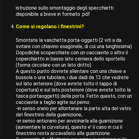
istruzione sullo smontaggio degli specchietti
disponibile a breve in formato .pdf
Come si regolano i finestrini?
Smontate la vaschetta porta-oggetti (2 viti a da
svitare con chiavino esagonale, di cui una lunghissima)
Dopodichè scoperchiate con un cacciavite o altro il
coperchietto in basso lato cerniera dello sportello
(forma circolare con un lato dritto)
A questo punto dovrete allentare con una chiave a
bussola o una tubolare, i due dadi da 13 che vedrete
sul lato anteriore (dove avrete tolto il tappo di
copertura) e sul lato posteriore (dove avrete tolto la
tasca portaoggetti) della porta. Fatto questo, con un
cacciavite a taglio agite sul perno:
-in senso orario per allontanare la parte alta del vetro
del finestrino dalla guarnizione,
-in senso antiorario per avvicinarla alla guarnizione
(aumentare la curvatura), questo e' il caso in cui il
finestrino resta accavallato alla guarnizione.