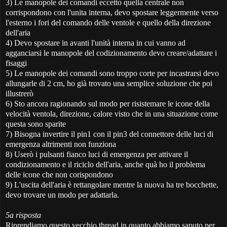
3) Le manopole dei comandi eccetto quella centrale non
corrispondono con l'unita interna, devo spostare leggermente verso
l'esterno i fori del comando delle ventole e quello della direzione
dell'aria
4) Devo spostare in avanti l'unità interna in cui vanno ad
agganciarsi le manopole del codizionamento devo creare/adattare i
fisaggi
5) Le manopole dei comandi sono troppo corte per incastrarsi devo
allungarle di 2 cm, ho già trovato una semplice soluzione che poi
illustrerò
6) Sto ancora ragionando sul modo per risistemare le icone della
velocità ventola, direzione, calore visto che in una situazione come
questa sono sparite
7) Bisogna invertire il pin1 con il pin3 del connettore delle luci di
emergenza altrimenti non funziona
8) Userò i pulsanti fianco luci di emergenza per attivare il
condizionamento e il riciclo dell'aria, anche quà ho il problema
delle icone che non corispondono
9) L'uscita dell'aria è rettangolare mentre la nuova ha tre bocchette,
devo trovare un modo per adattarla.
5a risposta
Riprendiamo questo vecchio thread in quanto abbiamo saputo per