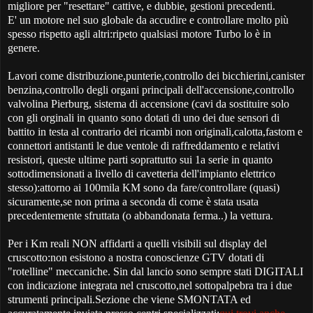
migliore per "resettare" cattive, e dubbie, gestioni precedenti.
E' un motore nel suo globale da accudire e controllare molto più
spesso rispetto agli altri:ripeto qualsiasi motore Turbo lo è in
genere.
Lavori come distribuzione,punterie,controllo dei bicchierini,canister
benzina,controllo degli organi principali dell'accensione,controllo
valvolina Pierburg, sistema di accensione (cavi da sostituire solo
con gli orginali in quanto sono dotati di uno dei due sensori di
battito in testa al contrario dei ricambi non originali,calotta,fastom e
connettori antistanti le due ventole di raffreddamento e relativi
resistori, queste ultime parti soprattutto sui 1a serie in quanto
sottodimensionati a livello di cavetteria dell'impianto elettrico
stesso):attorno ai 100mila KM sono da fare/controllare (quasi)
sicuramente,se non prima a seconda di come è stata usata
precedentemente sfruttata (o abbandonata ferma..) la vettura.
Per i Km reali NON affidarti a quelli visibili sul display del
cruscotto:non esistono a nostra conoscienze GTV dotati di
"rotelline" meccaniche. Sin dal lancio sono sempre stati DIGITALI
con indicazione integrata nel cruscotto,nel sottopalpebra tra i due
strumenti principali.Sezione che viene SMONTATA ed