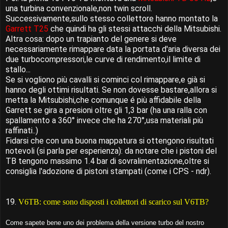
una turbina convenzionale,non twin scroll.
Successivamente,sullo stesso collettore hanno montato la
Garrett T25
che quindi ha gli stessi attacchi della Mitsubishi.
Altra cosa: dopo un trapianto del genere si deve
necessariamente rimappare data la portata d'aria diversa dei
due turbocompressori,le curve di rendimento,il limite di
stallo...
Se si vogliono più cavalli si cominci col rimappare,e già si
hanno degli ottimi risultati. Se non dovesse bastare,allora si
metta la Mitsubishi,che comunque é più affidabile della
Garrett se gira a presioni oltre gli 1,3 bar (ha una ralla con
spallamento a 360° invece che ha 270°,usa materiali più
raffinati..)
Fidarsi che con una buona mappatura si ottengono risultati
notevoli (si parla per esperienza): da notare che i pistoni del
TB tengono massimo 1.4 bar di sovralimentazione,oltre si
consiglia l'adozione di pistoni stampati (come i CPS - ndr).
19.
V6TB: come sono disposti i collettori di scarico sul V6TB?
Come sapete bene uno dei problema della versione turbo del nostro