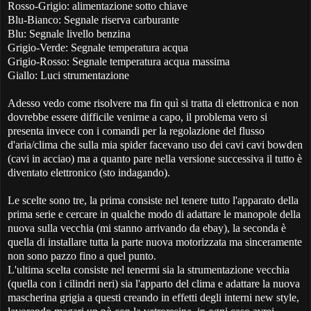
Rosso-Grigio: alimentazione sotto chiave
Blu-Bianco: Segnale riserva carburante
Blu: Segnale livello benzina
Grigio-Verde: Segnale temperatura acqua
Grigio-Rosso: Segnale temperatura acqua massima
Giallo: Luci strumentazione
Adesso vedo come risolvere ma fin quì si tratta di elettronica e non
dovrebbe essere difficile venirne a capo, il problema vero si
presenta invece con i comandi per la regolazione del flusso
d'aria/clima che sulla mia spider facevano uso dei cavi cavi bowden
(cavi in acciao) ma a quanto pare nella versione successiva il tutto è
diventato elettronico (sto indagando).
Le scelte sono tre, la prima consiste nel tenere tutto l'apparato della
prima serie e cercare in qualche modo di adattare le manopole della
nuova sulla vecchia (mi stanno arrivando da ebay), la seconda è
quella di installare tutta la parte nuova motorizzata ma sinceramente
non sono pazzo fino a quel punto.
L'ultima scelta consiste nel tenermi sia la strumentazione vecchia
(quella con i cilindri neri) sia l'apparto del clima e adattare la nuova
mascherina grigia a questi creando in effetti degli interni new style,