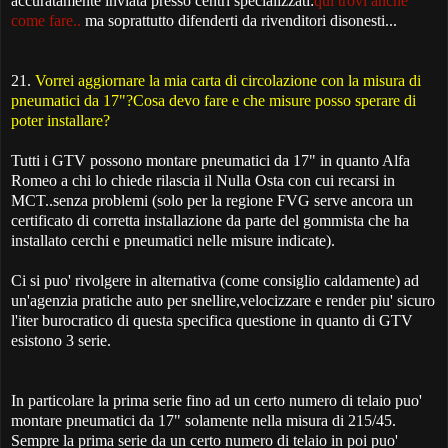
accuratamente inviata presso centri specializzati:
qui trovi anche
come fare..
ma soprattutto difenderti da rivenditori disonesti...
21.
Vorrei aggiornare la mia carta di circolazione con la misura di
pneumatici da 17"?Cosa devo fare e che misure posso sperare di
poter installare?
Tutti i GTV possono montare pneumatici da 17" in quanto Alfa
Romeo a chi lo chiede rilascia il Nulla Osta con cui recarsi in
MCT..senza problemi (solo per la regione FVG serve ancora un
certificato di corretta installazione da parte del gommista che ha
installato cerchi e pneumatici nelle misure indicate).
Ci si puo' rivolgere in alternativa (come consiglio caldamente) ad
un'agenzia pratiche auto per snellire,velocizzare e render piu' sicuro
l'iter burocratico di questa specifica questione in quanto di GTV
esistono 3 serie.
In particolare la prima serie fino ad un certo numero di telaio puo'
montare pneumatici da 17" solamente nella misura di 215/45.
Sempre la prima serie da un certo numero di telaio in poi puo'