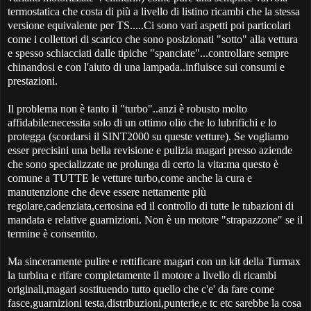
termostatica che costa di più a livello di listino ricambi che la stessa
versione equivalente per TS.....Ci sono vari aspetti poi particolari
come i collettori di scarico che sono posizionati "sotto" alla vettura
e spesso schiacciati dalle tipiche "spanciate"...controllare sempre
chinandosi e con l'aiuto di una lampada..influisce sui consumi e
prestazioni.
Il problema non è tanto il "turbo"..anzi è robusto molto
affidabile:necessita solo di un ottimo olio che lo lubrifichi e lo
protegga (scordarsi il SINT2000 su queste vetture). Se vogliamo
esser precisini una bella revisione e pulizia magari presso aziende
che sono specializzate ne prolunga di certo la vita:ma questo è
comune a TUTTE le vetture turbo,come anche la cura e
manutenzione che deve essere nettamente più
regolare,cadenziata,certosina ed il controllo di tutte le tubazioni di
mandata e relative guarnizioni. Non è un motore "strapazzone" se il
termine è consentito.
Ma sinceramente pulire e rettificare magari con un kit della Turmax
la turbina e rifare completamente il motore a livello di ricambi
originali,magari sostituendo tutto quello che c'e' da fare come
fasce,guarnizioni testa,distribuzioni,punterie,e tc etc sarebbe la cosa