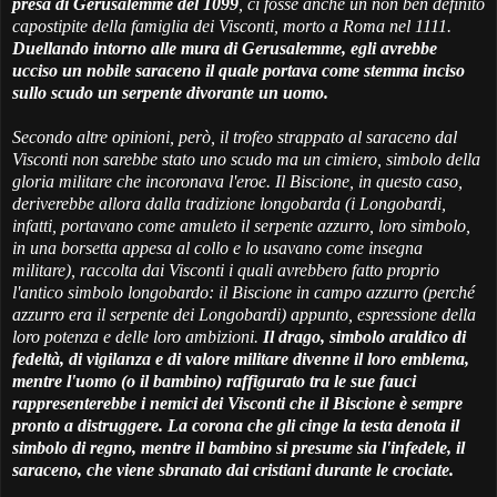
presa di Gerusalemme del 1099
, ci fosse anche un non ben definito
capostipite della famiglia dei Visconti, morto a Roma nel 1111.
Duellando intorno alle mura di Gerusalemme, egli avrebbe
ucciso un nobile saraceno il quale portava come stemma inciso
sullo scudo un serpente divorante un uomo.
Secondo altre opinioni, però, il trofeo strappato al saraceno dal
Visconti non sarebbe stato uno scudo ma un cimiero, simbolo della
gloria militare che incoronava l'eroe. Il Biscione, in questo caso,
deriverebbe allora dalla tradizione longobarda (i Longobardi,
infatti, portavano come amuleto il serpente azzurro, loro simbolo,
in una borsetta appesa al collo e lo usavano come insegna
militare), raccolta dai Visconti i quali avrebbero fatto proprio
l'antico simbolo longobardo: il Biscione in campo azzurro (perché
azzurro era il serpente dei Longobardi) appunto, espressione della
loro potenza e delle loro ambizioni.
Il drago, simbolo araldico di
fedeltà, di vigilanza e di valore militare divenne il loro emblema,
mentre l'uomo (o il bambino) raffigurato tra le sue fauci
rappresenterebbe i nemici dei Visconti che il Biscione è sempre
pronto a distruggere. La corona che gli cinge la testa denota il
simbolo di regno, mentre il bambino si presume sia l'infedele, il
saraceno, che viene sbranato dai cristiani durante le crociate.