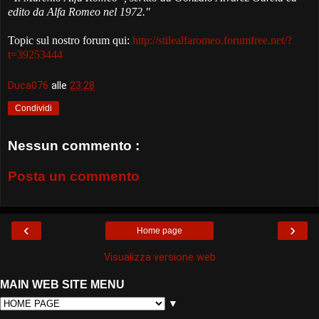
edito da Alfa Romeo nel 1972.
"
Topic sul nostro forum qui:
http://stilealfaromeo.forumfree.net/?
t=39253444
Duca076
alle
23:28
Condividi
Nessun commento :
Posta un commento
‹
›
Home page
Visualizza versione web
MAIN WEB SITE MENU
▼