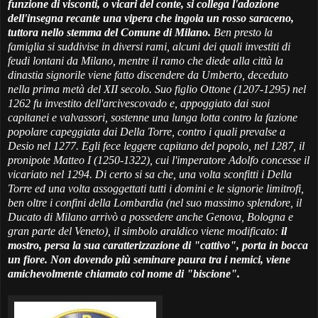
funzione di visconti, o vicari del conte, si collega l'adozione
dell'insegna recante una vipera che ingoia un rosso saraceno,
tuttora nello stemma del Comune di Milano.
Ben presto la
famiglia si suddivise in diversi rami, alcuni dei quali investiti di
feudi lontani da Milano, mentre il ramo che diede alla città la
dinastia signorile viene fatto discendere da Umberto, deceduto
nella prima metà del XII secolo. Suo figlio Ottone (1207-1295) nel
1262 fu investito dell'arcivescovado e, appoggiato dai suoi
capitanei e valvassori, sostenne una lunga lotta contro la fazione
popolare capeggiata dai Della Torre, contro i quali prevalse a
Desio nel 1277. Egli fece leggere capitano del popolo, nel 1287, il
pronipote Matteo I (1250-1322), cui l'imperatore Adolfo concesse il
vicariato nel 1294. Di certo si sa che, una volta sconfitti i Della
Torre ed una volta assoggettati tutti i domini e le signorie limitrofi,
ben oltre i confini della Lombardia (nel suo massimo splendore, il
Ducato di Milano arrivò a possedere anche Genova, Bologna e
gran parte del Veneto), il simbolo araldico viene modificato:
il
mostro, persa la sua caratterizzazione di "cattivo", porta in bocca
un fiore. Non dovendo più seminare paura tra i nemici, viene
amichevolmente chiamato col nome di "biscione".