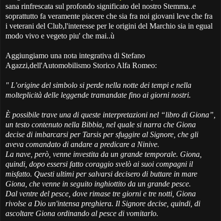
sana rinfrescata sul profondo significato del nostro Stemma..e
soprattutto fa veramente piacere che sia fra noi giovani leve che fra
i veterani del Club,l'interesse per le origini del Marchio sia in egual
modo vivo e vegeto piu' che mai..ù
Aggiungiamo una nota integrativa di Stefano
Agazzi,dell'Automobilismo Storico Alfa Romeo:
"
L’origine del simbolo si perde nella notte dei tempi e nella
molteplicità delle leggende tramandate fino ai giorni nostri.
È possibile trave una di queste interpretazioni nel “libro di Giona”,
un testo contenuto nella Bibbia, nel quale si narra che Giona
decise di imbarcarsi per Tarsis per sfuggire al Signore, che gli
aveva comandato di andare a predicare a Ninive.
La nave, però, venne investita da un grande temporale. Giona,
quindi, dopo essersi fatto coraggio svelò ai suoi compagni il
misfatto. Questi ultimi per salvarsi decisero di buttare in mare
Giona, che venne in seguito inghiottito da un grande pesce.
Dal ventre del pesce, dove rimase tre giorni e tre notti, Giona
rivolse a Dio un'intensa preghiera. Il Signore decise, quindi, di
ascoltare Giona ordinando al pesce di vomitarlo.