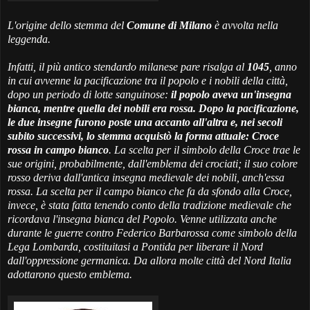
L'origine dello stemma del
Comune di Milano
è avvolta nella
leggenda.
Infatti, il più antico stendardo milanese pare risalga al
1045
, anno
in cui avvenne la pacificazione tra il popolo e i nobili della città,
dopo un periodo di lotte sanguinose:
il popolo aveva un'insegna
bianca, mentre quella dei nobili era rossa. Dopo la pacificazione,
le due insegne furono poste una accanto all'altra e, nei secoli
subito successivi, lo stemma acquistò la forma attuale: Croce
rossa in campo bianco
. La scelta per il simbolo della Croce trae le
sue origini, probabilmente, dall'emblema dei crociati; il suo colore
rosso deriva dall'antica insegna medievale dei nobili, anch'essa
rossa. La scelta per il campo bianco che fa da sfondo alla Croce,
invece, è stata fatta tenendo conto della tradizione medievale che
ricordava l'insegna bianca del Popolo. Venne utilizzata anche
durante le guerre contro Federico Barbarossa come simbolo della
Lega Lombarda, costituitasi a Pontida per liberare il Nord
dall'oppressione germanica. Da allora molte città del Nord Italia
adottarono questo emblema.