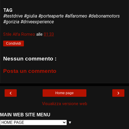
TAG
‪#‎testdrive‬ ‪#‎giulia‬ ‪#‎porteaperte‬ ‪#‎alfaromeo‬ ‪#‎debonamotors‬
#gorizia #driveexperience
Stile Alfa Romeo
alle
01:33
Condividi
Nessun commento :
Posta un commento
‹
›
Home page
Visualizza versione web
MAIN WEB SITE MENU
▼