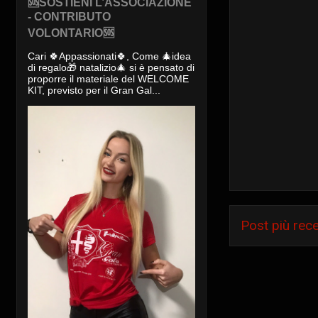
🆘SOSTIENI L’ASSOCIAZIONE
- CONTRIBUTO
VOLONTARIO🆘
Cari 🍀Appassionati🍀, Come 🎄idea
di regalo🎁 natalizio🎄 si è pensato di
proporre il materiale del WELCOME
KIT, previsto per il Gran Gal...
Post più rec