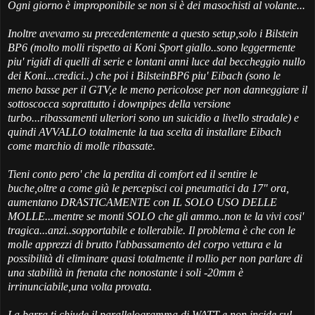
Ogni giorno è improponibile se non si è dei masochisti al volante...
Inoltre avevamo su precedentemente a questo setup,solo i Bilstein
BP6 (molto molli rispetto ai Koni Sport giallo..sono leggermente
piu' rigidi di quelli di serie e lontani anni luce dal beccheggio nullo
dei Koni...credici..) che poi i BilsteinBP6 piu' Eibach (sono le
meno basse per il GTV,e le meno pericolose per non danneggiare il
sottoscocca soprattutto i downpipes della versione
turbo...ribassamenti ulteriori sono un suicidio a livello stradale) e
quindi AVVALLO totalmente la tua scelta di installare Eibach
come marchio di molle ribassate.
Tieni conto pero' che la perdita di comfort ed il sentire le
buche,oltre a come già le percepisci coi pneumatici da 17" ora,
aumentano DRASTICAMENTE con IL SOLO USO DELLE
MOLLE...mentre se monti SOLO che gli ammo..non te la vivi cosi'
tragica...anzi..sopportabile e tollerabile. Il problema è che con le
molle apprezzi di brutto l'abbassamento del corpo vettura e la
possibilità di eliminare quasi totalmente il rollio per non parlare di
una stabilità in frenata che nonostante i soli -20mm è
irrinunciabile,una volta provata.
La barra ti chiude il parallelogramma di WATT e non incide sul