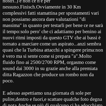
nostri..) e non ce n'è per
nessuno.Finisch.Ovviamente in 30 Km
complessivi fatti stamattina per spostamenti vari
non possiamo ancora dare valutazioni "di
massima" in quanto per testarli per bene ce ne sarà
il tempo:solo pero' che ci adattiamo per benino ai
nuovi ritmi imposti da questo GTV che ai bassi è
tornato a marciare come un aspirato...anzi sembra
quasi che la Turbina attacchi a spingere prima:non
è vero ma si sente come si prepara "a".Molto
fluido fino ai 2500/2700 RPM, orgasmo come
sound dai 3000 in su grazie anche alla premiata
ditta Ragazzon che produce un rombo non da
poco.
E adesso aspettiamo una giornata di sole per
pulire,dentro e fuori,e scattare qualche foto degna
di nota.Anche se più di qualcuno ci ha adocchiato