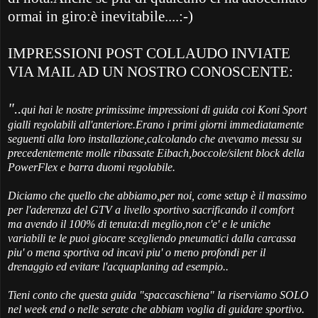
ormai in giro:è inevitabile....:-)
IMPRESSIONI POST COLLAUDO INVIATE
VIA MAIL AD UN NOSTRO CONOSCENTE:
"..
qui hai le nostre primissime impressioni di guida coi Koni Sport
gialli regolabili all'anteriore.Erano i primi giorni immediatamente
seguenti alla loro installazione,calcolando che avevamo messu su
precedentemente molle ribassate Eibach,boccole/silent block della
PowerFlex e barra duomi regolabile.
Diciamo che quello che abbiamo,per noi, come setup è il massimo
per l'aderenza del GTV a livello sportivo sacrificando il comfort
ma avendo il 100% di tenuta:di meglio,non c'e' e le uniche
variabili te le puoi giocare scegliendo pneumatici dalla carcassa
piu' o mena sportiva od incavi piu' o meno profondi per il
drenaggio ed evitare l'acquaplaning ad esempio..
Tieni conto che questa guida "spaccaschiena" la riserviamo SOLO
nel week end o nelle serate che abbiam voglia di guidare sportivo.