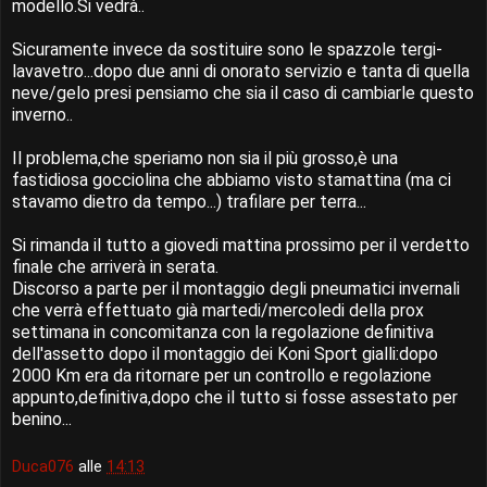
modello.Si vedrà..
Sicuramente invece da sostituire sono le spazzole tergi-
lavavetro...dopo due anni di onorato servizio e tanta di quella
neve/gelo presi pensiamo che sia il caso di cambiarle questo
inverno..
Il problema,che speriamo non sia il più grosso,è una
fastidiosa gocciolina che abbiamo visto stamattina (ma ci
stavamo dietro da tempo...) trafilare per terra...
Si rimanda il tutto a giovedi mattina prossimo per il verdetto
finale che arriverà in serata.
Discorso a parte per il montaggio degli pneumatici invernali
che verrà effettuato già martedi/mercoledi della prox
settimana in concomitanza con la regolazione definitiva
dell'assetto dopo il montaggio dei Koni Sport gialli:dopo
2000 Km era da ritornare per un controllo e regolazione
appunto,definitiva,dopo che il tutto si fosse assestato per
benino...
Duca076
alle
14:13