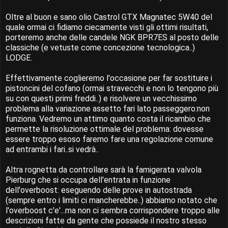
Oltre al buon e sano olio Castrol GTX Magnatec 5W40 del
quale ormai ci fidiamo ciecamente visti gli ottimi risultati,
porteremo anche delle candele NGK BPR7ES al posto delle
classiche (e vetuste come concezione tecnologica..)
LODGE.
Effettivamente coglieremo l'occasione per far sostituire i
pistoncini del cofano (ormai stravecchi e non lo tengono più
su con questi primi freddi..) e risolvere un vecchissimo
problema alla variazione assetto fari lato passeggero:non
funziona. Vedremo un attimo quanto costa il ricambio che
permette la risoluzione ottimale del problema: dovesse
essere troppo esoso faremo fare una regolazione comune
ad entrambi i fari..si vedrà..
Altra rognetta da controllare sarà la famigerata valvola
Pierburg che si occupa dell'entrata in funzione
dell'overboost: eseguendo delle prove in autostrada
(sempre entro i limiti ci mancherebbe..) abbiamo notato che
l'overboost c'e'...ma non ci sembra corrispondere troppo alle
descrizioni fatte da gente che possiede il nostro stesso