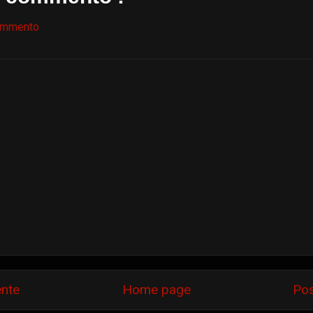
ommento
ente
Home page
Pos