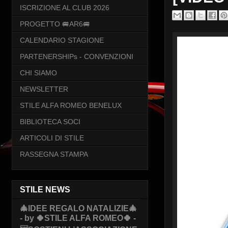
ISCRIZIONE AL CLUB 2026
PROGETTO 🚐AR6🚐
CALENDARIO STAGIONE
PARTENERSHIPs - CONVENZIONI
CHI SIAMO
NEWSLETTER
STILE ALFA ROMEO BENELUX
BIBLIOTECA SOCI
ARTICOLI DI STILE
RASSEGNA STAMPA
STILE NEWS
🎄IDEE REGALO NATALIZIE🎄
- by 🍀STILE ALFA ROMEO🍀 -