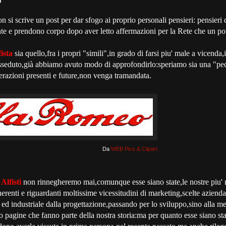
on si scrive un post per dar sfogo ai proprio personali pensieri: pensieri
e e prendono corpo dopo aver letto affermazioni per la Rete che un po' 
ista
sia quello,fra i propri "simili",in grado di farsi piu' male a vicenda,
sseduto,già abbiamo avuto modo di approfondirlo:speriamo sia una "pecu
erazioni presenti e future,non venga tramandata.
Da
WEB Pics & Clipart
e
Alfisti
non rinnegheremo mai,comunque esse siano state,le nostre piu' ne
nerenti e riguardanti moltissime vicessitudini di marketing,scelte azienda
o ed industriale dalla progettazione,passando per lo sviluppo,sino alla me
o pagine che fanno parte della nostra storia:ma per quanto esse siano sta