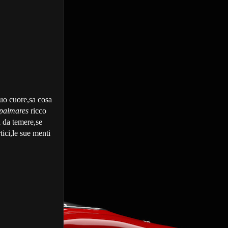
suo cuore,sa cosa
palmares
ricco
a da temere,se
ici,le sue menti