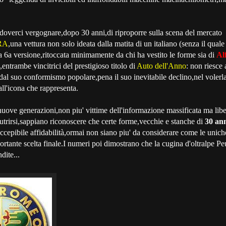
doverci vergognare,dopo 30 anni,di riproporre sulla scena del mercato
RA
,una vettura non solo ideata dalla matita di un italiano (senza il qua
ua 6a versione,ritoccata minimamente da chi ha vestito le forme sia di
Al
,entrambe vincitrici del prestigioso titolo di
Auto dell'Anno
: non riesce 
 dal suo conformismo popolare,pena il suo inevitabile declino,nel volerla
all'icona che rappresenta.
uove generazioni,non piu' vittime dell'informazione massificata ma liber
nutrirsi,sappiano riconoscere che certe forme,vecchie e stanche di
30 an
neccepibile affidabilità,ormai non siano piu' da considerare come le unic
portante scelta finale.I numeri poi dimostrano che la cugina d'oltralpe Pe
dite...