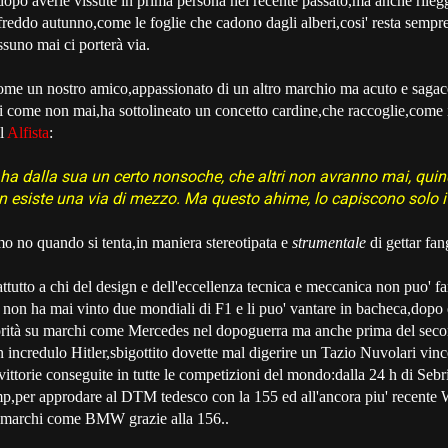
opo averle vissute in prima persona nel recente passato,ma anche rile
 freddo autunno,come le foglie che cadono dagli alberi,cosi' resta sempr
ssuno mai ci porterà via.
ome un nostro amico,appassionato di un altro marchio ma acuto e sagace
ni come non mai,ha sottolineato un concetto cardine,che raccoglie,com
ll
Alfista
:
, ha dalla sua un certo nonsoche, che altri non avranno mai, quindi
on esiste una via di mezzo. Ma questo ahime, lo capiscono solo i 
o no quando si tenta,in maniera stereotipata e
strumentale
di gettar fan
tutto a chi del design e dell'eccellenza tecnica e meccanica non puo' fa
non ha mai vinto due mondiali di F1 e li puo' vantare in bacheca,dopo ess
orità su marchi come Mercedes nel dopoguerra ma anche prima del seco
incredulo Hitler,sbigottito dovette mal digerire un Tazio Nuvolari vinc
ittorie conseguite in tutte le competizioni del mondo:dalla 24 h di Sebri
,per approdare al DTM tedesco con la 155 ed all'ancora piu' recente
 marchi come BMW grazie alla 156..