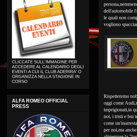
persona,nemmeno d
dell'automobile l'
le quali non comp
vogliono spacci
CLICCATE SULL'IMMAGINE PER
ACCEDERE AL CALENDARIO DEGLI
EVENTI A CUI IL CLUB ADERIRA' O
ORGANIZZA NELLA STAGIONE IN
CORSO
Rispetteremo no
ALFA ROMEO OFFICIAL
oggi come Audi,ma
PRESS
imprigionati,in q
noi, i tristi e bu
come un'inarresta
per noi,ma anch
alimentare la "lo