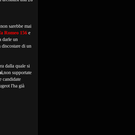
le non sarebbe mai
fa Romeo 156
e
a darle un
 discostare di un
a dalla quale si
ni
,non supportate
he candidate
ugeot l'ha già