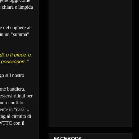
ggerle oggi come
e chiara e limpida
 nel cogliere al
e in un "summa"
, o ti piace, o
possessori.."
go sul nostro
rne bandiera.
ersi ritirati per
ndo conflito
ente in "casa"..
ng al circuito di
 WTTC con il
FACEBOOK