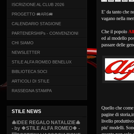
ISCRIZIONE AL CLUB 2026
E' da tanto che n
PROGETTO 🚐AR6🚐
vagano nella ment
CALENDARIO STAGIONE
Che il popolo
Alf
PARTENERSHIPs - CONVENZIONI
ed al modello po
CHI SIAMO
passare delle gen
NEWSLETTER
STILE ALFA ROMEO BENELUX
BIBLIOTECA SOCI
ARTICOLI DI STILE
RASSEGNA STAMPA
Quello che com
STILE NEWS
pagine di storia,i
livello produttiv
🎄IDEE REGALO NATALIZIE🎄
piu' modelli. Son
- by 🍀STILE ALFA ROMEO🍀 -