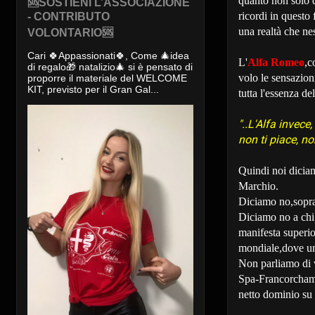
quanto non solo d
🆘SOSTIENI L’ASSOCIAZIONE
ricordi in questo
- CONTRIBUTO
una realtà che ne
VOLONTARIO🆘
Cari 🍀Appassionati🍀, Come 🎄idea
L'
Alfa Romeo
,c
di regalo🎁 natalizio🎄 si è pensato di
volo le sensazio
proporre il materiale del WELCOME
KIT, previsto per il Gran Gal...
tutta l'essenza de
"..L'Alfa invece
non ti piace, n
Quindi noi diciam
Marchio.
Diciamo no,soprat
Diciamo no a chi 
manifesta superi
mondiale,dove un 
Non parliamo di v
Spa-Francorchamp
netto dominio su