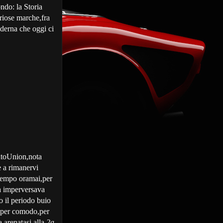
ndo: la Storia
riose marche,fra
derna che oggi ci
utoUnion,nota
e a rimanervi
o tempo oramai,per
ica imperversava
o il periodo buio
e per comodo,per
 arenatasi alla
2a