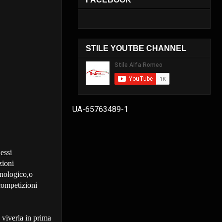
STILE YOUTBE CHANNEL
UA-65763489-1
essi
zioni
cnologico,o
competizioni
 viverla in prima