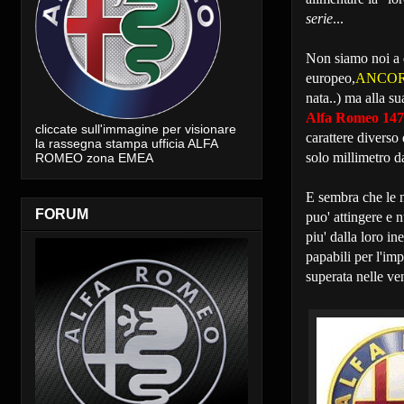
serie
...
Non siamo noi a 
europeo,
ANCO
nata..) ma alla s
Alfa Romeo 147
cliccate sull'immagine per visionare
carattere diverso
la rassegna stampa ufficia ALFA
solo millimetro d
ROMEO zona EMEA
E sembra che le n
FORUM
puo' attingere e 
piu' dalla loro i
papabili per l'im
superata nelle ven