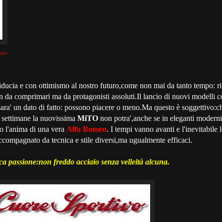
art
ducia e con ottimismo al nostro futuro,come non mai da tanto tempo: r
da comprimari ma da protagonisti assoluti.Il lancio di nuovi modelli 
sara' un dato di fatto: possono piacere o meno.Ma questo è soggettivo:
e settimane la nuovissima
MiTO
non potra',anche se in eleganti moderni
ito l'anima di una vera
Alfa Romeo
. I tempi vanno avanti e l'inevitabile
ccompagnato da tecnica e stile diversi,ma ugualmente efficaci.
a passione:non freddo acciaio senza velleità alcuna.