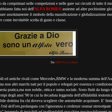
a comprimari nelle competizioni e nelle gare sui circuiti di tutto il mo
abbiamo fatta noi dell'
ALFA ROMEO
assieme ad altre pochissime glo
are assolutamente il simbolo della massificazione e globalizzazione mo
are come
inevitabile
scelta di gusto e classe.
Da
WEB Pics & Clipart
bili ed antiche rivali come Mercedes,BMW e la moderna summa dell'A
 non altri marchi nati per il popolo e relegati per essenza e condizion
uesta pratica,ma non nobile, ottica e status sociale. Sono finiti da lung
i tempi degli anni '90 in cui la decaduta leggenda dell'affidabilità teuton
bile dottrina fra chi doveva scegliere che automobile acquistare. E' finit
e
l'età dell'oro
,prolungata con l'ignoranza e credenze oramai stereotipat
ro" leggenda di invicibili ed inaffondabili macchine macinachilometri,ma