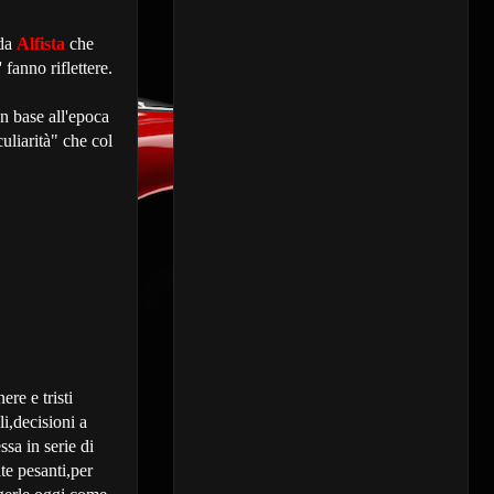
 da
Alfista
che
fanno riflettere.
in base all'epoca
liarità" che col
re e tristi
li,decisioni a
ssa in serie di
te pesanti,per