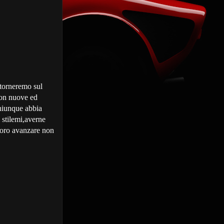
itorneremo sul
con nuove ed
chiunque abbia
 stilemi,averne
 loro avanzare non