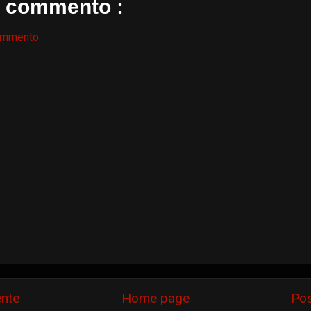
 commento :
ommento
ente
Home page
Pos