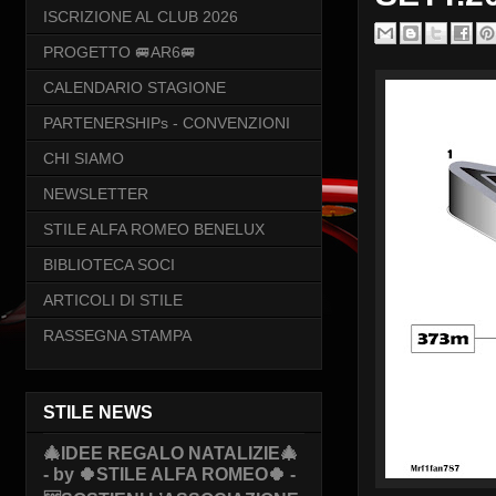
ISCRIZIONE AL CLUB 2026
PROGETTO 🚐AR6🚐
CALENDARIO STAGIONE
PARTENERSHIPs - CONVENZIONI
CHI SIAMO
NEWSLETTER
STILE ALFA ROMEO BENELUX
BIBLIOTECA SOCI
ARTICOLI DI STILE
RASSEGNA STAMPA
STILE NEWS
🎄IDEE REGALO NATALIZIE🎄
- by 🍀STILE ALFA ROMEO🍀 -