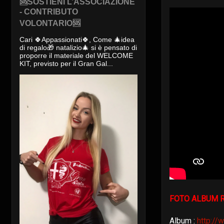
🆘SOSTIENI L’ASSOCIAZIONE
- CONTRIBUTO
VOLONTARIO🆘
Cari 🍀Appassionati🍀, Come 🎄idea
di regalo🎁 natalizio🎄 si è pensato di
proporre il materiale del WELCOME
KIT, previsto per il Gran Gal...
FOTO ALBUM R
Album :
http://