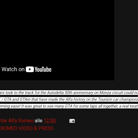
 took to the track for the Autodelta 50th anniversary on Monza circuit could n
T / GTA and GTAm that have made the Alfa history on the Tourism car champion
rming ease! It was great to see many GTA for some laps all together, a real treat 
tile Alfa Romeo
alle
12:00
 ROMEO VIDEO & PRESS