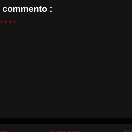
 commento :
ommento