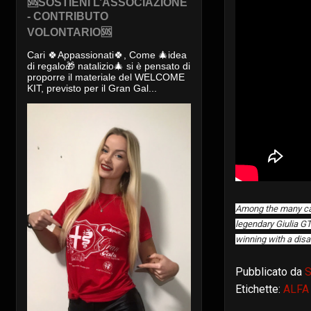
🆘SOSTIENI L’ASSOCIAZIONE
- CONTRIBUTO
VOLONTARIO🆘
Cari 🍀Appassionati🍀, Come 🎄idea
di regalo🎁 natalizio🎄 si è pensato di
proporre il materiale del WELCOME
KIT, previsto per il Gran Gal...
Among the many cars
legendary Giulia G
winning with a disa
Pubblicato da
S
Etichette:
ALFA