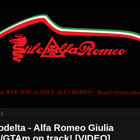
cial WEB SITE of STILE ALFA ROMEO - Brand Ambassador
16
odelta - Alfa Romeo Giulia
/GTAm on track! [VIDEO]