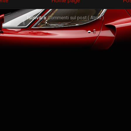
ente
Home page
Pos
Iscriviti a:
Commenti sul post ( Atom )