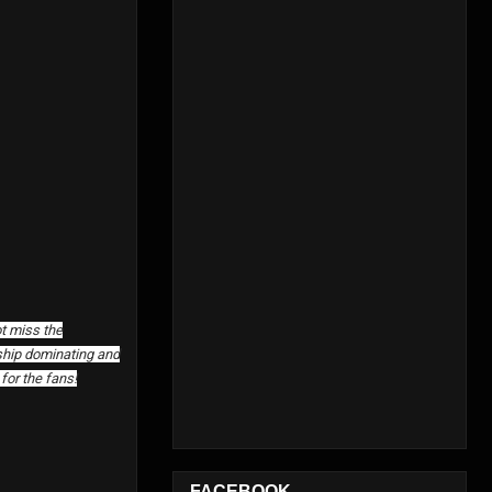
ot miss the
ship dominating and
for the fans!
FACEBOOK