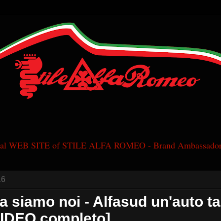
cial WEB SITE of STILE ALFA ROMEO - Brand Ambassador
16
ia siamo noi - Alfasud un'auto t
VIDEO completo]