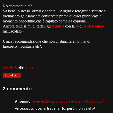
No comment,dici?
Va bene lo stesso..ormai è andata..!!Auguri e fotografie scattate a
tradimento,gelosamente conservate prima di esser pubblicate al
momento opportuno,che è capitato come da copione..
Ancora felicissimi di farteli gli
Auguri
con la
A
di
Alfa Romeo
maiuscola!:-)
Unica raccomandazione che non ci stancheremo mai di
fare:pero'...puntuale eh?;-)
Duca076
alle
01:39
Condividi
2 commenti :
Anonimo
venerdì 25 luglio 2008 alle ore 14:12:00 CEST
Arrossisco.. così a tradimento, però, non vale! :P