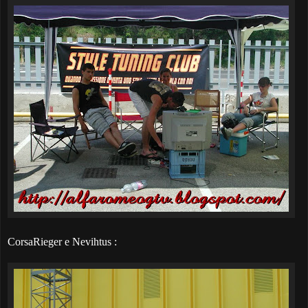
CorsaRieger e Nevihtus :