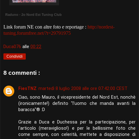
Raduno - 2o Nord Est Tuning Club
Link forum NE con altre foto e reportage :
http://nordest-
tuning.forumfree.net/?t=29791975
Duca076
alle
00:22
Condividi
8 commenti :
FiesTNZ
martedì 8 luglio 2008 alle ore 07:42:00 CEST
Ciao, sono Mauro, il vicepresidente del Nord Est, nonchè
(ironicamente!) definito "l'uomo che manda avanti la
baracca"® :D
Grazie a Duca e Duchessa per la partecipazione, per
l'articolo (meraviglioso!) e per le bellissime foto che
come sempre, con celerità, mettete a disposizione di