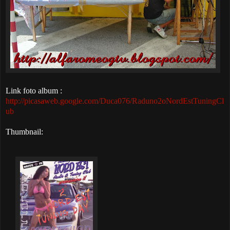
Link foto album :
http://picasaweb.google.com/Duca076/Raduno2oNordEstTuningCl
ub
Thumbnail: