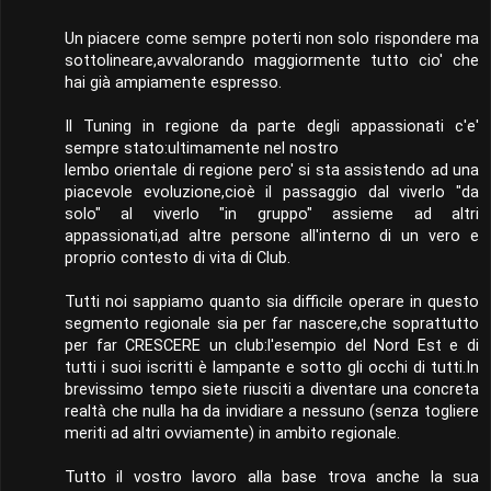
Un piacere come sempre poterti non solo rispondere ma
sottolineare,avvalorando maggiormente tutto cio' che
hai già ampiamente espresso.
Il Tuning in regione da parte degli appassionati c'e'
sempre stato:ultimamente nel nostro
lembo orientale di regione pero' si sta assistendo ad una
piacevole evoluzione,cioè il passaggio dal viverlo "da
solo" al viverlo "in gruppo" assieme ad altri
appassionati,ad altre persone all'interno di un vero e
proprio contesto di vita di Club.
Tutti noi sappiamo quanto sia difficile operare in questo
segmento regionale sia per far nascere,che soprattutto
per far CRESCERE un club:l'esempio del Nord Est e di
tutti i suoi iscritti è lampante e sotto gli occhi di tutti.In
brevissimo tempo siete riusciti a diventare una concreta
realtà che nulla ha da invidiare a nessuno (senza togliere
meriti ad altri ovviamente) in ambito regionale.
Tutto il vostro lavoro alla base trova anche la sua