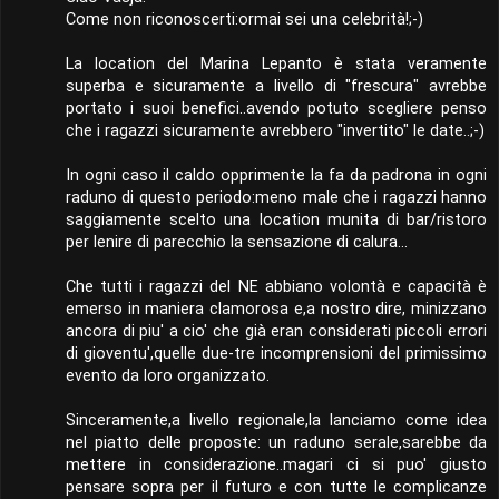
Come non riconoscerti:ormai sei una celebrità!;-)
La location del Marina Lepanto è stata veramente
superba e sicuramente a livello di "frescura" avrebbe
portato i suoi benefici..avendo potuto scegliere penso
che i ragazzi sicuramente avrebbero "invertito" le date..;-)
In ogni caso il caldo opprimente la fa da padrona in ogni
raduno di questo periodo:meno male che i ragazzi hanno
saggiamente scelto una location munita di bar/ristoro
per lenire di parecchio la sensazione di calura...
Che tutti i ragazzi del NE abbiano volontà e capacità è
emerso in maniera clamorosa e,a nostro dire, minizzano
ancora di piu' a cio' che già eran considerati piccoli errori
di gioventu',quelle due-tre incomprensioni del primissimo
evento da loro organizzato.
Sinceramente,a livello regionale,la lanciamo come idea
nel piatto delle proposte: un raduno serale,sarebbe da
mettere in considerazione..magari ci si puo' giusto
pensare sopra per il futuro e con tutte le complicanze