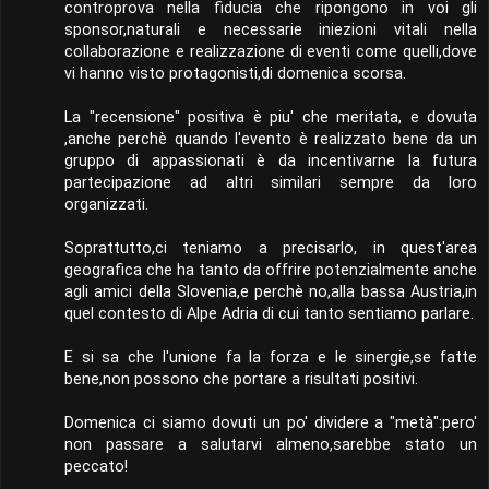
controprova nella fiducia che ripongono in voi gli
sponsor,naturali e necessarie iniezioni vitali nella
collaborazione e realizzazione di eventi come quelli,dove
vi hanno visto protagonisti,di domenica scorsa.
La "recensione" positiva è piu' che meritata, e dovuta
,anche perchè quando l'evento è realizzato bene da un
gruppo di appassionati è da incentivarne la futura
partecipazione ad altri similari sempre da loro
organizzati.
Soprattutto,ci teniamo a precisarlo, in quest'area
geografica che ha tanto da offrire potenzialmente anche
agli amici della Slovenia,e perchè no,alla bassa Austria,in
quel contesto di Alpe Adria di cui tanto sentiamo parlare.
E si sa che l'unione fa la forza e le sinergie,se fatte
bene,non possono che portare a risultati positivi.
Domenica ci siamo dovuti un po' dividere a "metà":pero'
non passare a salutarvi almeno,sarebbe stato un
peccato!