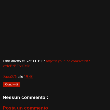
Link diretto su YouTUBE :
http://it.youtube.com/watch?
v=IeBrBFAi0Mk
Duca076
alle
19:48
Condividi
Nessun commento :
Posta un commento