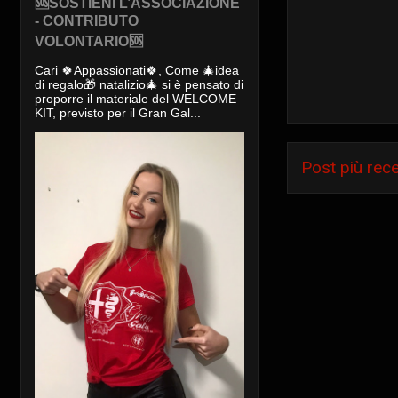
🆘SOSTIENI L’ASSOCIAZIONE
- CONTRIBUTO
VOLONTARIO🆘
Cari 🍀Appassionati🍀, Come 🎄idea
di regalo🎁 natalizio🎄 si è pensato di
proporre il materiale del WELCOME
KIT, previsto per il Gran Gal...
Post più rec