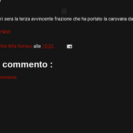
eri sera la terza avvincente frazione che ha portato la carovana 
S22NrW
tile Alfa Romeo
alle
10:35
 commento :
ommento