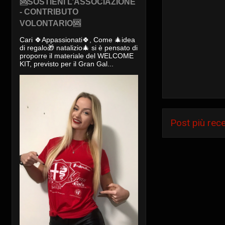
🆘SOSTIENI L’ASSOCIAZIONE
- CONTRIBUTO
VOLONTARIO🆘
Cari 🍀Appassionati🍀, Come 🎄idea
di regalo🎁 natalizio🎄 si è pensato di
proporre il materiale del WELCOME
KIT, previsto per il Gran Gal...
Post più rec