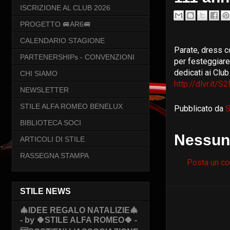
ISCRIZIONE AL CLUB 2026
PROGETTO 🚐AR6🚐
CALENDARIO STAGIONE
Parate, dress c
PARTENERSHIPs - CONVENZIONI
per festeggiare
dedicati ai Club e
CHI SIAMO
http://dlvr.it/
NEWSLETTER
STILE ALFA ROMEO BENELUX
Pubblicato da
S
BIBLIOTECA SOCI
Nessun
ARTICOLI DI STILE
RASSEGNA STAMPA
Posta un c
STILE NEWS
🎄IDEE REGALO NATALIZIE🎄
- by 🍀STILE ALFA ROMEO🍀 -