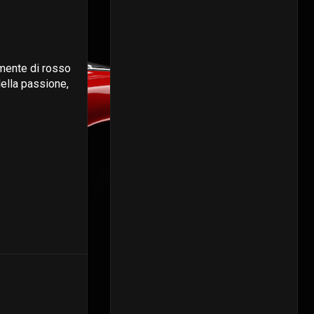
lmente di rosso
della passione,