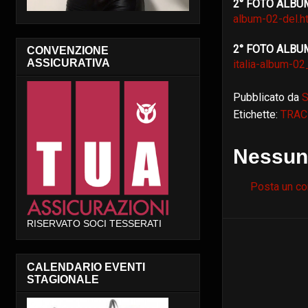
2° FOTO ALBU
album-02-del.h
2° FOTO ALB
CONVENZIONE
ASSICURATIVA
italia-album-02
Pubblicato da
S
Etichette:
TRAC
Nessun
Posta un c
RISERVATO SOCI TESSERATI
CALENDARIO EVENTI
STAGIONALE