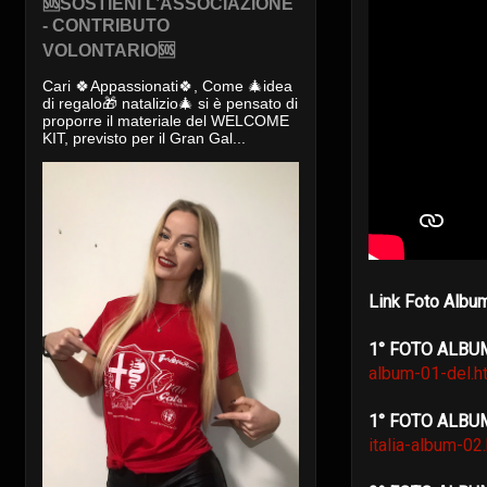
🆘SOSTIENI L’ASSOCIAZIONE
- CONTRIBUTO
VOLONTARIO🆘
Cari 🍀Appassionati🍀, Come 🎄idea
di regalo🎁 natalizio🎄 si è pensato di
proporre il materiale del WELCOME
KIT, previsto per il Gran Gal...
Link Foto Album
1° FOTO ALBU
album-01-del.h
1° FOTO ALB
italia-album-02