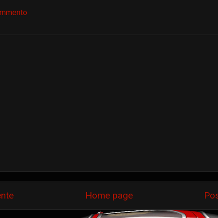
ommento
ente
Home page
Pos