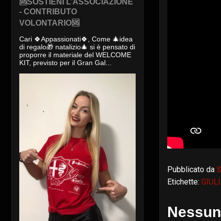
🆘SOSTIENI L’ASSOCIAZIONE
- CONTRIBUTO
VOLONTARIO🆘
Cari 🍀Appassionati🍀, Come 🎄idea
di regalo🎁 natalizio🎄 si è pensato di
proporre il materiale del WELCOME
KIT, previsto per il Gran Gal...
Pubblicato da
S
Etichette:
GIUL
Nessun