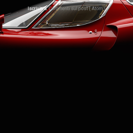
Iscriviti a:
Commenti sul post ( Atom )