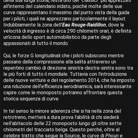
della sua lunga storia, resta uno dei “classici” più apprezzati
all’interno del calendario iridato, poiché molte delle sue
curve rappresentano il massimo dal punto vista della guida
per i piloti, i quali ne apprezzano particolarmente il layout.
Indubbiamente la zona dell’
Eau Rouge-Raidillon
, dove la
velocità di ingresso è di circa 290 chilometri orari, è definita
un’icona dello sport automobilistico da parte degli
appassionati di tutto il mondo.
Qui, le forze G longitudinali che i piloti subiscono mentre
passano dalla compressione alla salita attraverso un
repentino cambio di direzione sinistra-destra-sinitra sono tra
le più forti di tutto il mondiale. Tuttavia con l’introduzione
delle nuove vetture e del regolamento 2014, che ha imposto
una riduzione dell’efficienza aerodinamica, sarà interessante
capire come le monoposto potranno affrontare questa
storica sequenza di curve.
In tal senso la minore aderenza che si ha nella zona del
retrotreno, metterà a dura prova l’abilità di chi siederà
nell’abitacolo delle 22 monoposto lungo gli oltre sette
chilometri del tracciato belga. Questo perché, oltre al
celebre tratto che segue la Source, le curve di
Phoun
e