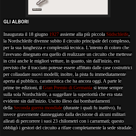
GLI ALBORI
Inaugurata il 18 giugno
1927
assieme alla più piccola
Südschleife
,
la Nordschleife divenne subito il circuito principale del complesso,
per la sua lunghezza e complessità tecnica. L'intento di coloro che
l'avevano disegnato era quello di realizzare un circuito che mettesse
in crisi anche le migliori vetture, in quanto, sin dall'inizio, era
previsto che il tracciato potesse essere affittato dalle case costruttrici
per collaudare nuovi modelli; inoltre, la pista fu immediatamente
aperta al pubblico, caratteristica che ha ancora oggi. A parte le
prime tre edizioni, il
Gran Premio di Germania
si tenne sempre
sulla sola Nordschleife, a suggellare la superiorità che era stata
evidente sin dall'inizio. Uscito illeso dai bombardamenti
della
Seconda guerra mondiale
(durante i quali fu inattivo), fu
invece gravemente danneggiato dalla decisione di alcuni militari
alleati di percorrere i suoi 23 chilometri con i carrarmati; questo
obbligò i gestori del circuito a rifare completamente la sede stradale.