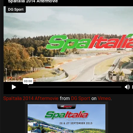
SpaItalia 2014 Aftermovie
from
DG Sport
on
Vimeo
.