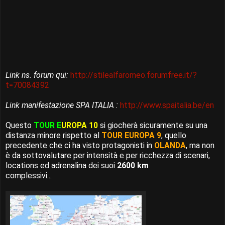
Link ns. forum qui:
http://stilealfaromeo.forumfree.it/?
t=70084392
Link manifestazione SPA ITALIA :
http://www.spaitalia.be/en
Questo
TOUR E
UROPA 10
si giocherà sicuramente su una
distanza minore rispetto al
TOUR EUROPA 9
, quello
precedente che ci ha visto protagonisti in
OLANDA
, ma non
è da sottovalutare per intensità e per ricchezza di scenari,
locations ed adrenalina dei suoi
2600 km
complessivi...