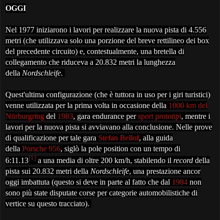
OGGI
Nel 1977 iniziarono i lavori per realizzare la nuova pista di 4.556
metri (che utilizzava solo una porzione del breve rettilineo dei box
del precedente circuito) e, contestualmente, una bretella di
collegamento che riduceva a 20.832 metri la lunghezza
della
Nordschleife
.
Quest'ultima configurazione (che è tuttora in uso per i giri turistici)
venne utilizzata per la prima volta in occasione della
1000 km del
Nürburgring
del
1983
, gara endurance per
sport prototipi
, mentre i
lavori per la nuova pista si avviavano alla conclusione. Nelle prove
di qualificazione per tale gara
Stefan Bellof
, alla guida
della
Porsche 956
, siglò la pole position con un tempo di
[1]
6:11.13
a una media di oltre 200 km/h, stabilendo il
record
della
pista sui 20.832 metri della
Nordschleife
, una prestazione ancor
oggi imbattuta (questo si deve in parte al fatto che dal
1984
non
sono più state disputate corse per categorie automobilistiche di
vertice su questo tracciato).