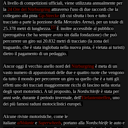
A livello di competizioni ufficiali, viene utilizzata annualmente per
la
24 Ore del Nürburgring
attraverso l'uso di due raccordi che la
collegano alla pista
Gp-Strecke
(di cui sfrutta i box e tutto il
tracciato a parte la porzione della
Mercedes Arena
), per un totale di
[2]
25.378 metri di lunghezza.
È inoltre accessibile al pubblico
(prerogativa che ha sempre avuto sin dalla fondazione) che può
percorrere un giro sui 20.832 metri di tracciato (la zona del
traguardo, che è stata inglobata nella nuova pista, è vietata ai turisti)
dietro il pagamento di un pedaggio.
Ancor oggi il vecchio anello nord del
Nürburgring
è meta di un
vasto numero di appassionati delle due e quattro ruote che vengono
da tutto il mondo per percorrere un giro su quello che è a tutti gli
effetti uno dei tracciati maggiormente ricchi di fascino nella storia
degli sport motoristici. A tal proposito, la
Nordschleife
è stata per
anni sede, durante il periodo invernale, dell'
Elefantentreffen
, uno
dei più famosi raduni motociclistici europei.
Alcune riviste motoristiche, come le
italiane
alVolante
e
Superwheels
, portano alla
Nordschleife
le auto e