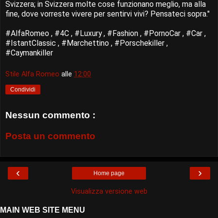
Svizzera; in Svizzera molte cose funzionano meglio, ma alla
fine, dove vorreste vivere per sentirvi vivi? Pensateci sopra."
#AlfaRomeo , #4C , #Luxury , #Fashion , #PornoCar , #Car ,
#IstantClassic , #Marchettino , #Porschekiller ,
#Caymankiller
Stile Alfa Romeo
alle
12:00
Condividi
Nessun commento :
Posta un commento
‹
›
Home page
Visualizza versione web
MAIN WEB SITE MENU