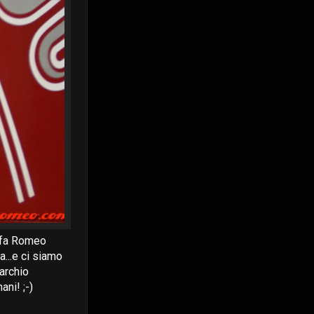
Alfa Romeo
...e ci siamo
archio
ni! ;-)