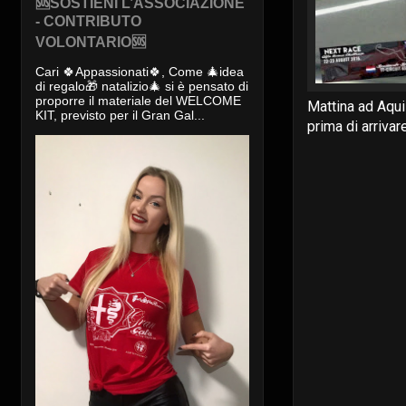
🆘SOSTIENI L’ASSOCIAZIONE
- CONTRIBUTO
VOLONTARIO🆘
Cari 🍀Appassionati🍀, Come 🎄idea
di regalo🎁 natalizio🎄 si è pensato di
proporre il materiale del WELCOME
Mattina ad Aquis
KIT, previsto per il Gran Gal...
prima di arrivar