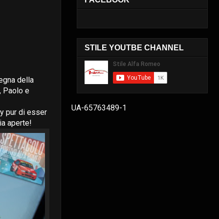
STILE YOUTBE CHANNEL
degna della
y, Paolo e
UA-65763489-1
by pur di esser
ia aperte!