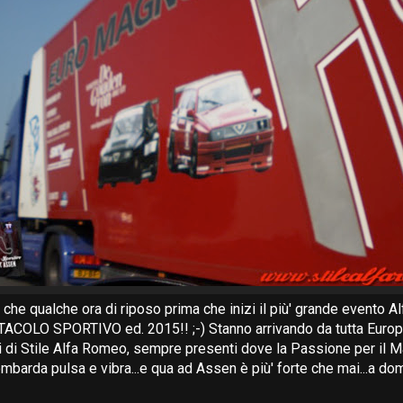
a che qualche ora di riposo prima che inizi il più' grande evento 
ACOLO SPORTIVO ed. 2015!! ;-) Stanno arrivando da tutta Europa
li di Stile Alfa Romeo, sempre presenti dove la Passione per il M
barda pulsa e vibra...e qua ad Assen è più' forte che mai...a doma